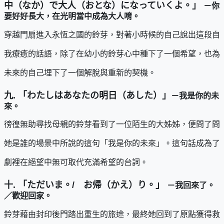
中（なか）で大人（おとな）になっていくよ。」
－你
要好好長大，在光明當中成為大人唷。
穿越門扇進入永恆之國的鈴芽，對著小時候的自己說出這段自
我療癒的話語，除了在幼小的鈴芽心中種下了一個希望，也為
未來的自己埋下了一個解脫與重新的契機。
九. 「わたしはあなたの明日（あした）」
－我是你的未
來。
徬徨無助尋找母親的鈴芽看到了一位陌生的大姊姊，便問了問
她是誰的場景中所說的這句「我是你的未來」。這句話成為了
劇裡在絕望中無可取代充滿希望的台詞。
十. 「ただいま。/ お帰（かえ）り。」
－我回來了。
／歡迎回家。
鈴芽藉由封印後門踏出重生的旅途，最終她回到了原點獲得救