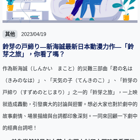
其他
2023/04/19
鈴芽の戸締り―新海誠最新日本動漫力作―「鈴
芽之旅」，你看了嗎？
作為新海誠（しんかい まこと）的災難三部曲「君の名は
（きみのなは）」、「天気の子（てんきのこ）」、「鈴芽の
戸締り（すずめのとじまり）」之一的「鈴芽之旅」，一上映
就造成轟動，引發廣大的討論與迴響。想必大家也對於劇中的
故事劇情、場景描繪與台詞都印象深刻。一同來回顧一下劇中
的經典台詞吧！