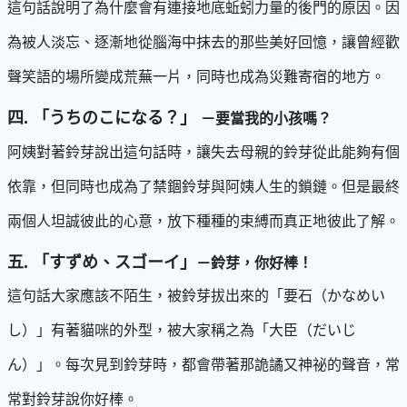
這句話說明了為什麼會有連接地底蚯蚓力量的後門的原因。因
為被人淡忘、逐漸地從腦海中抹去的那些美好回憶，讓曾經歡
聲笑語的場所變成荒蕪一片，同時也成為災難寄宿的地方。
四. 「うちのこになる？」
－要當我的小孩嗎？
阿姨對著鈴芽說出這句話時，讓失去母親的鈴芽從此能夠有個
依靠，但同時也成為了禁錮鈴芽與阿姨人生的鎖鏈。但是最終
兩個人坦誠彼此的心意，放下種種的束縛而真正地彼此了解。
五. 「すずめ、スゴーイ」
－鈴芽，你好棒！
這句話大家應該不陌生，被鈴芽拔出來的「要石（かなめい
し）」有著貓咪的外型，被大家稱之為「大臣（だいじ
ん）」。每次見到鈴芽時，都會帶著那詭譎又神祕的聲音，常
常對鈴芽說你好棒。