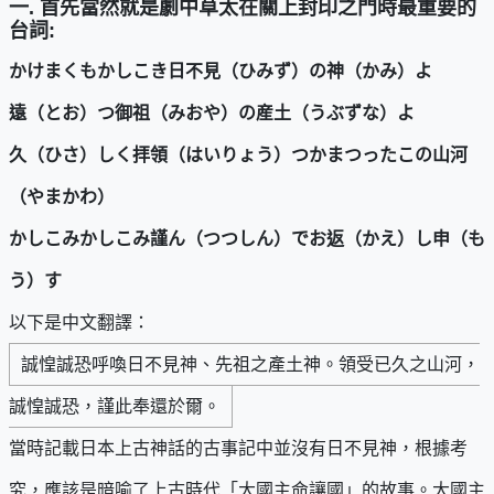
一. 首先當然就是劇中草太在關上封印之門時最重要的
台詞:
かけまくもかしこき日不見（ひみず）の神（かみ）よ
遠（とお）つ御祖（みおや）の産土（うぶずな）よ
久（ひさ）しく拝領（はいりょう）つかまつったこの山河
（やまかわ）
かしこみかしこみ謹ん（つつしん）でお返（かえ）し申（も
う）す
以下是中文翻譯：
誠惶誠恐呼喚日不見神、先祖之產土神。領受已久之山河，
誠惶誠恐，謹此奉還於爾。
當時記載日本上古神話的古事記中並沒有日不見神，根據考
究，應該是暗喻了上古時代「大國主命讓國」的故事。大國主