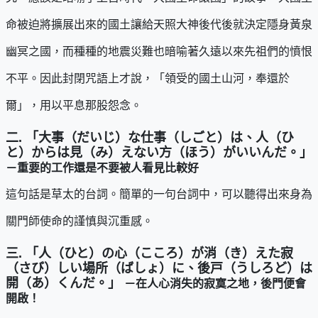
命被迫將擴展出來的國土讓給天照大神後代後就決定隱身黃泉
幽冥之國，而種種的地震災難也暗喻著久遠以來先祖們的憤恨
不平。因此封閉咒語上才說，「領受的國土山河，奉還於
爾」，用以平息那股怨念。
二. 「大事（だいじ）な仕事（しごと）は、人（ひ
と）からは見（み）えない方（ほう）がいいんだ。」
－重要的工作還是不要被人看見比較好
這句話是草太的台詞。簡單的一句台詞中，可以聽得出來身為
關門師使命的謹慎與沉重感。
三. 「人（ひと）の心（こころ）が消（き）えた寂
（さび）しい場所（ばしょ）に、後戸（うしろど）は
開（あ）くんだ。」
－在人心消失的寂寞之地，後門便會
開啟！