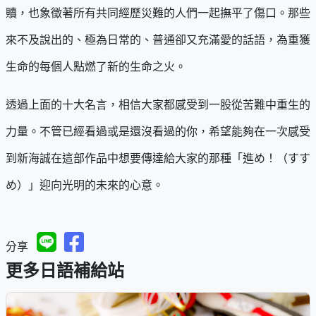
贖，也象徵著所有共同經歷災難的人們一起撫平了傷口。那些
來不及說出的、極為日常的、普通卻又充滿愛的話語，為重獲
生命的每個人點燃了新的生命之火。
透過上面的十大名言，相信大家都感受到一股從苦難中重生的
力量。不管已經看過或是還沒看過的你，希望能夠在一次感受
到新海誠在這部作品中想要傳達給大家的那種「進め！（すす
め）」迎向光明的未來的心意。
分享
更多日語補給站