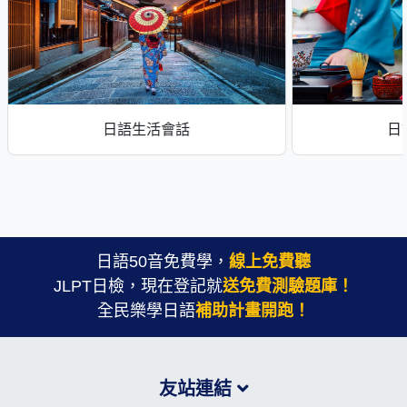
日語生活會話
日
日語50音免費學，
線上免費聽
JLPT日檢，現在登記就
送免費測驗題庫！
全民樂學日語
補助計畫開跑！
友站連結