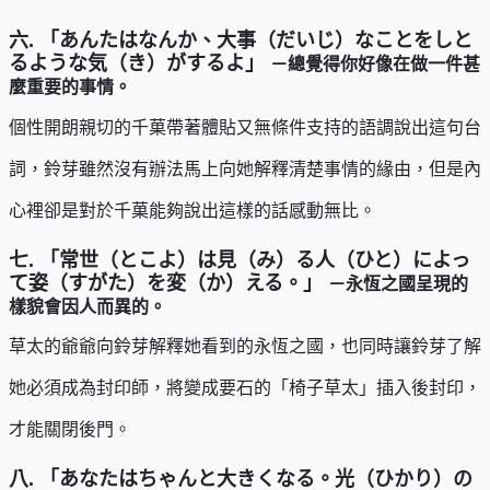
六. 「あんたはなんか、大事（だいじ）なことをしと
るような気（き）がするよ」
－總覺得你好像在做一件甚
麼重要的事情。
個性開朗親切的千菓帶著體貼又無條件支持的語調說出這句台
詞，鈴芽雖然沒有辦法馬上向她解釋清楚事情的緣由，但是內
心裡卻是對於千菓能夠說出這樣的話感動無比。
七. 「常世（とこよ）は見（み）る人（ひと）によっ
て姿（すがた）を変（か）える。」
－永恆之國呈現的
樣貌會因人而異的。
草太的爺爺向鈴芽解釋她看到的永恆之國，也同時讓鈴芽了解
她必須成為封印師，將變成要石的「椅子草太」插入後封印，
才能關閉後門。
八. 「あなたはちゃんと大きくなる。光（ひかり）の