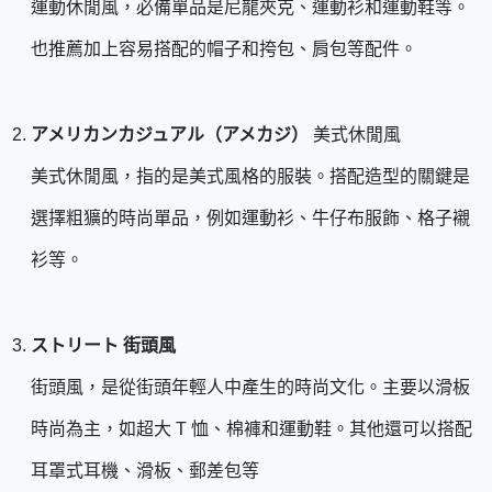
運動休閒風，必備單品是尼龍夾克、運動衫和運動鞋等。
也推薦加上容易搭配的帽子和挎包、肩包等配件。
アメリカンカジュアル（アメカジ）
美式休閒風
美式休閒風，指的是美式風格的服裝。搭配造型的關鍵是
選擇粗獷的時尚單品，例如運動衫、牛仔布服飾、格子襯
衫等。
ストリート 街頭風
街頭風，是從街頭年輕人中產生的時尚文化。主要以滑板
時尚為主，如超大 T 恤、棉褲和運動鞋。其他還可以搭配
耳罩式耳機、滑板、郵差包等