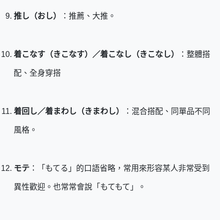
推し（おし）
：推薦、大推。
着こなす（きこなす）／着こなし（きこなし）
：整體搭
配、全身穿搭
着回し／着まわし（きまわし）
：混合搭配、同單品不同
風格。
モテ
：「もてる」的口語省略，常用來形容某人非常受到
異性歡迎。也常常會說「もてもて」。