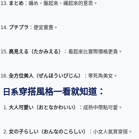
まとめ
：纏め，盤起來、纏起來的意思。
プチプラ
：便宜實惠。
高見える（たかみえる）
：看起來比實際價格更貴。
全方位美人（ぜんほういびじん）
：零死角美女。
穿搭風格一看就知道：
日系
大人可愛い（おとなかわいい）
：成熟中帶點可愛。
女の子らしい（おんなのこらしい）
：小女人氣質穿搭。