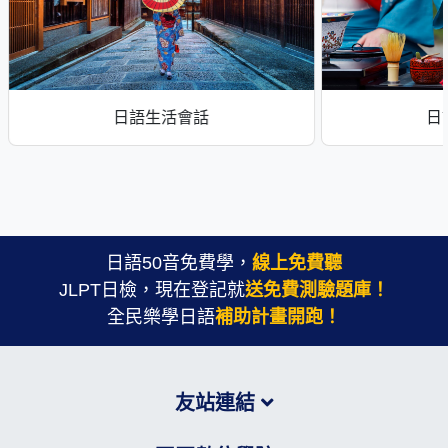
日語生活會話
日
日語50音免費學，
線上免費聽
JLPT日檢，現在登記就
送免費測驗題庫！
全民樂學日語
補助計畫開跑！
友站連結