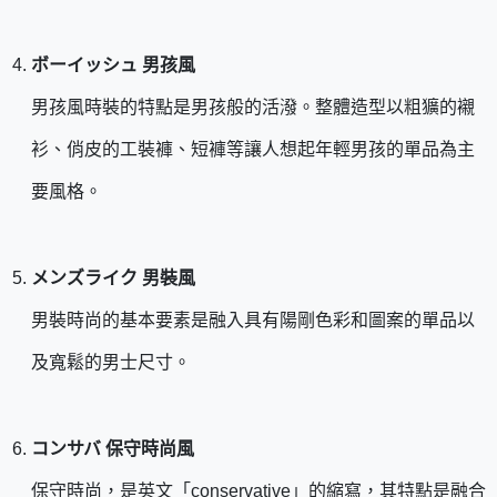
ボーイッシュ 男孩風
男孩風時裝的特點是男孩般的活潑。整體造型以粗獷的襯
衫、俏皮的工裝褲、短褲等讓人想起年輕男孩的單品為主
要風格。
メンズライク 男裝風
男裝時尚的基本要素是融入具有陽剛色彩和圖案的單品以
及寬鬆的男士尺寸。
コンサバ 保守時尚風
保守時尚，是英文「conservative」的縮寫，其特點是融合