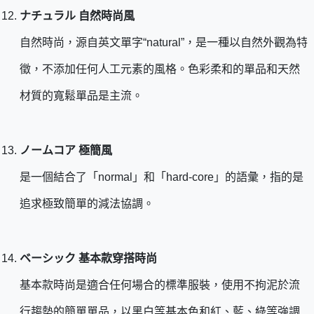
ナチュラル 自然時尚風
自然時尚，源自英文單字“natural”，是一種以自然外觀為特
徵，不添加任何人工元素的風格。色彩柔和的單品和天然
材質的寬鬆單品是主流。
ノームコア 極簡風
是一個結合了「normal」和「hard-core」的語彙，指的是
追求極致簡單的減法協調。
ベーシック 基本款穿搭時尚
基本款時尚是適合任何場合的標準服裝，使用不拘泥於流
行趨勢的簡單單品，以黑白等基本色和紅、藍、綠等強調