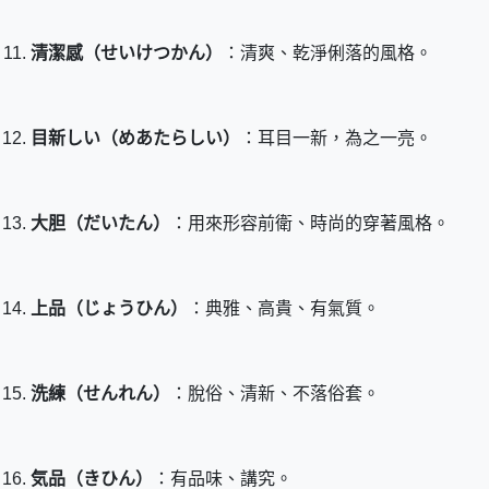
清潔感（せいけつかん）
：清爽、乾淨俐落的風格。
目新しい（めあたらしい）
：耳目一新，為之一亮。
大胆（だいたん）
：用來形容前衛、時尚的穿著風格。
上品（じょうひん）
：典雅、高貴、有氣質。
洗練（せんれん）
：脫俗、清新、不落俗套。
気品（きひん）
：有品味、講究。