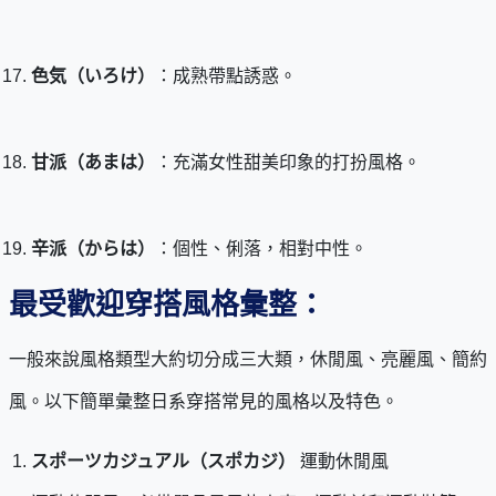
色気（いろけ）
：成熟帶點誘惑。
甘派（あまは）
：充滿女性甜美印象的打扮風格。
辛派（からは）
：個性、俐落，相對中性。
最受歡迎穿搭風格彙整：
一般來說風格類型大約切分成三大類，休閒風、亮麗風、簡約
風。以下簡單彙整日系穿搭常見的風格以及特色。
スポーツカジュアル（スポカジ）
運動休閒風