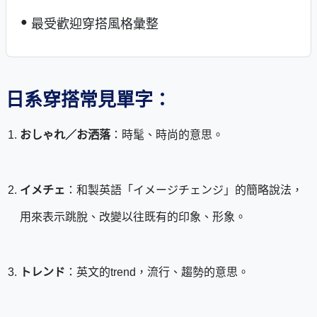
最受歡迎穿搭風格彙整
日系穿搭常見單字：
おしゃれ／お洒落
：時髦、時尚的意思。
イメチェ
：和製英語「イメージチェンジ」的簡略說法，
用來表示跳脫、改變以往既有的印象、形象。
トレンド
：英文的trend，流行、趨勢的意思。