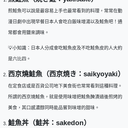
煎鮭魚可以說是最容易上手也最常看到的料理，常常在動
漫日劇中出現早餐日本人會吃白飯味增湯以及鮭魚吧！通
常都會用鹽來調味。
💡小知識：日本人分成會吃鮭魚皮及不吃鮭魚皮的人大約
是六比四。
西京燒鮭魚（西京焼き：saikyoyaki）
在定食店或是百貨公司地下美食街也常常看到這種料理。
所謂的西京燒鮭魚，就是使用味增把鮭魚醃漬過後煎烤的
美食，其口感濃醇同時能品嘗到味增的甜味。
鮭魚丼（鮭丼：sakedon）