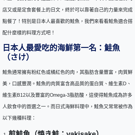
店又或是定食套餐上的日文，終於可以靠著自己的力量來完成
點餐了！特別是日本人最喜歡的鮭魚，我們來看看鮭魚適合搭
配什麼樣的料理方式吧！
日本人最愛吃的海鮮第一名：鮭魚
（さけ）
鮭魚通常擁有粉紅色或橘紅色的肉，其脂肪含量豐富，肉質鮮
美，口感豐潤。鮭魚的肉質富含高品質的蛋白質、維生素D、
維生素B12以及豐富的Omega-3脂肪酸，這使得鮭魚成為許多
人飲食中的首選之一。而日式海鮮料理中，鮭魚又常常被作為
以下幾種料理：
煎鮭魚（焼き鮭：yakisake）