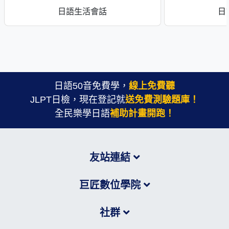
日語生活會話
日
日語50音免費學，
線上免費聽
JLPT日檢，現在登記就
送免費測驗題庫！
全民樂學日語
補助計畫開跑！
友站連結
巨匠數位學院
社群