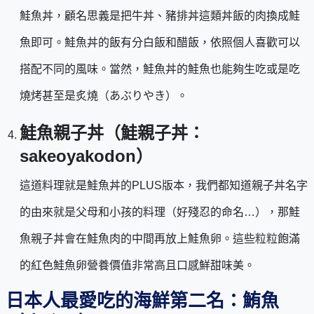
鮭魚丼，顧名思義是把牛丼、豬排丼這類丼飯的肉換成鮭
魚即可。鮭魚丼的飯有分白飯和醋飯，依照個人喜歡可以
搭配不同的風味。當然，鮭魚丼的鮭魚也能夠生吃或是吃
燒烤甚至是炙燒（あぶりやき）。
鮭魚親子丼（鮭親子丼：
sakeoyakodon）
這道料理就是鮭魚丼的PLUS版本，我們都知道親子丼名字
的由來就是父母和小孩的料理（好殘忍的命名…），那鮭
魚親子丼會在鮭魚肉的中間再放上鮭魚卵。這些粒粒飽滿
的紅色鮭魚卵營養價值非常高且口感鮮甜味美。
日本人最愛吃的海鮮第二名：鮪魚