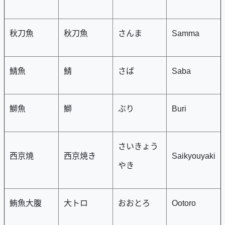
秋刀魚
秋刀魚
さんま
Samma
鯖魚
鯖
さば
Saba
鰤魚
鰤
ぶり
Buri
さいきょう
西京燒
西京焼き
Saikyouyaki
やき
鮪魚大腹
大トロ
おおとろ
Ootoro