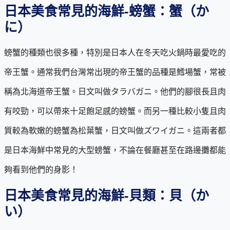
日本美食常見的海鮮-螃蟹：蟹（か
に）
螃蟹的種類也很多種，特別是日本人在冬天吃火鍋時最愛吃的
帝王蟹。通常我們台灣常出現的帝王蟹的品種是鱈場蟹，常被
稱為北海道帝王蟹。日文叫做タラバガニ。他們的腳很長且肉
有咬勁，可以帶來十足飽足感的螃蟹。而另一種比較小隻且肉
質較為軟嫩的螃蟹為松葉蟹，日文叫做ズワイガニ。這兩者都
是日本海鮮中常見的大型螃蟹，不論在餐廳甚至在路邊攤都能
夠看到他們的身影！
日本美食常見的海鮮-貝類：貝（か
い）