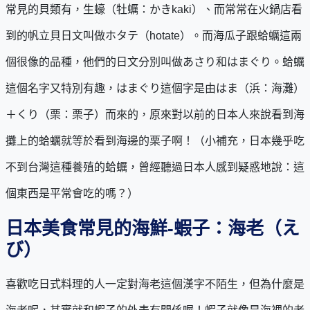
常見的貝類有，生蠔（牡蠣：かきkaki）、而常常在火鍋店看
到的帆立貝日文叫做ホタテ（hotate）。而海瓜子跟蛤蠣這兩
個很像的品種，他們的日文分別叫做あさり和はまぐり。蛤蠣
這個名字又特別有趣，はまぐり這個字是由はま（浜：海灘）
＋くり（栗：栗子）而來的，原來對以前的日本人來說看到海
攤上的蛤蠣就等於看到海邊的栗子啊！（小補充，日本幾乎吃
不到台灣這種養殖的蛤蠣，曾經聽過日本人感到疑惑地說：這
個東西是平常會吃的嗎？）
日本美食常見的海鮮-蝦子：海老（え
び）
喜歡吃日式料理的人一定對海老這個漢字不陌生，但為什麼是