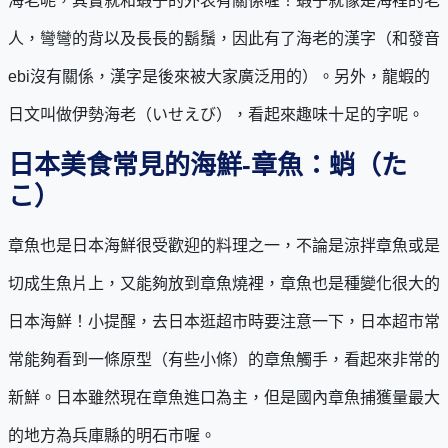
海老呢，其實就和蝦子的外表有關係喔！蝦子就像是海裡的老
人，彎彎的背以及長長的鬍鬚，因此有了海老的漢字（和發音
ebi沒有關係，漢字是後來被大家廣泛用的）。另外，龍蝦的
日文叫做伊勢海老（いせえび），看起來趣味十足的字呢。
日本美食常見的海鮮-章魚：蛸（た
こ）
章魚也是日本海鮮很受歡迎的料理之一，不論是涼拌章魚或是
切成生魚片上，又能夠放到章魚燒裡，章魚也是種變化很大的
日本海鮮！小提醒，去日本逛超市時要注意一下，日本超市常
常能夠看到一條原型（有些小條）的章魚觸手，看起來非常的
新鮮。日本雖然現在章魚進口為主，但是國內章魚捕獲量最大
的地方為兵庫縣的明石市喔。