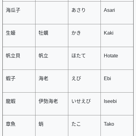
海瓜子
あさり
Asari
生蠔
牡蠣
かき
Kaki
帆立貝
帆立
ほたて
Hotate
蝦子
海老
えび
Ebi
龍蝦
伊勢海老
いせえび
Iseebi
章魚
蛸
たこ
Tako