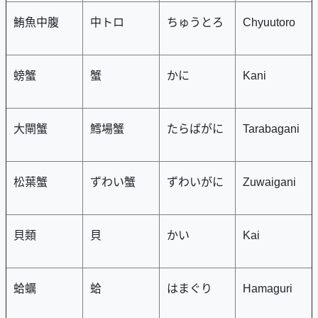
鮪魚中腹
中トロ
ちゅうとろ
Chyuutoro
螃蟹
蟹
かに
Kani
大閘蟹
鱈場蟹
たらばがに
Tarabagani
松葉蟹
ずわい蟹
ずわいがに
Zuwaigani
貝類
貝
かい
Kai
蛤蠣
蛤
はまぐり
Hamaguri