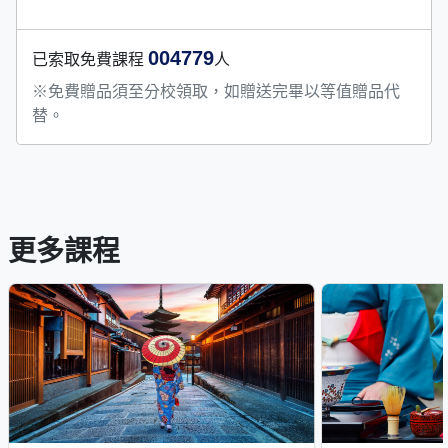
004779
已索取免費課程
人
※免費贈品須至分校領取，如贈送完畢以等值贈品代
替。
更多課程