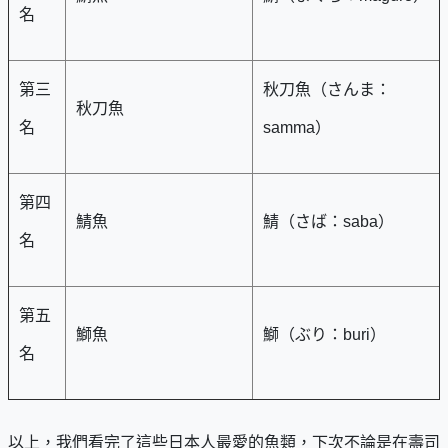
名
第三
秋刀魚（さんま：
秋刀魚
名
samma）
第四
鯖魚
鯖（さば：saba）
名
第五
鰤魚
鰤（ぶり：buri）
名
以上，我們看完了這些日本人最愛的魚類，下次不論是在壽司