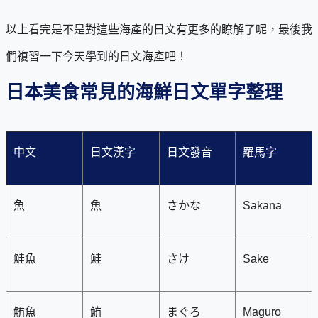
以上看完是不是對這些海產的日文有更多的瞭解了呢，最後我
們複習一下今天學到的日文海產吧！
日本美食常見的海鮮日文單字整理
中文
日文漢字
日文發音
羅馬字
魚
魚
さかな
Sakana
鮭魚
鮭
さけ
Sake
鮪魚
鮪
まぐろ
Maguro