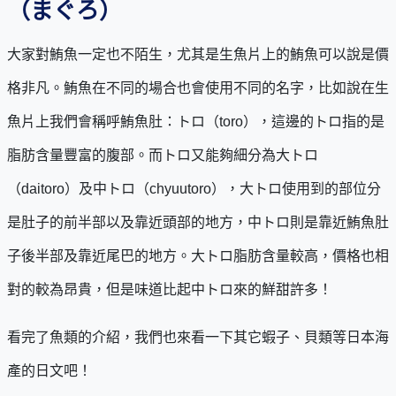
（まぐろ）
大家對鮪魚一定也不陌生，尤其是生魚片上的鮪魚可以說是價
格非凡。鮪魚在不同的場合也會使用不同的名字，比如說在生
魚片上我們會稱呼鮪魚肚：トロ（toro），這邊的トロ指的是
脂肪含量豐富的腹部。而トロ又能夠細分為大トロ
（daitoro）及中トロ（chyuutoro），大トロ使用到的部位分
是肚子的前半部以及靠近頭部的地方，中トロ則是靠近鮪魚肚
子後半部及靠近尾巴的地方。大トロ脂肪含量較高，價格也相
對的較為昂貴，但是味道比起中トロ來的鮮甜許多！
看完了魚類的介紹，我們也來看一下其它蝦子、貝類等日本海
產的日文吧！