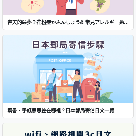
春天的惡夢？花粉症かふんしょう& 常見アレルギー過敏用語輕鬆學！
葉書、手紙意思差在哪裡？日本郵局寄信日文一覽