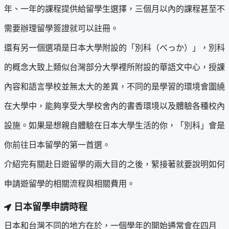
年、一年的課程提供給留學生選擇，三個月以內的課程甚至不
需要辦理留學簽證就可以註冊。
還有另一個選項是日本大學附設的「別科（べっか）」，別科
的概念大致上類似台灣部分大學裡所附設的華語文中心，授課
內容和語言學校並無太大的差異，不同的是學習的環境會圍繞
在大學中，能夠享受大學校舍內的書香環境以及體驗各種校內
設施。如果是想親自體驗在日本大學生活的你，「別科」會是
你前往日本留學的第一首選。
介紹完有關赴日遊留學的兩大目的之後，緊接著就要說明如何
申請遊留學的相關流程與相關費用。
日本留學申請時程
日本和台灣不同的地方在於，一個學年的開始通常會在四月