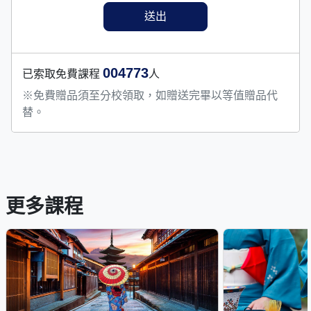
004773
已索取免費課程
人
※免費贈品須至分校領取，如贈送完畢以等值贈品代
替。
更多課程