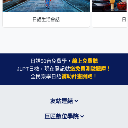
日語生活會話
日
日語50音免費學，
線上免費聽
JLPT日檢，現在登記就
送免費測驗題庫！
全民樂學日語
補助計畫開跑！
友站連結
巨匠數位學院