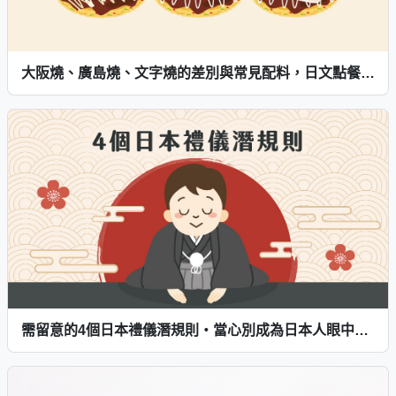
大阪燒、廣島燒、文字燒的差別與常見配料，日文點餐超簡單！
需留意的4個日本禮儀潛規則・當心別成為日本人眼中的「大雷包」喔！─旅遊篇