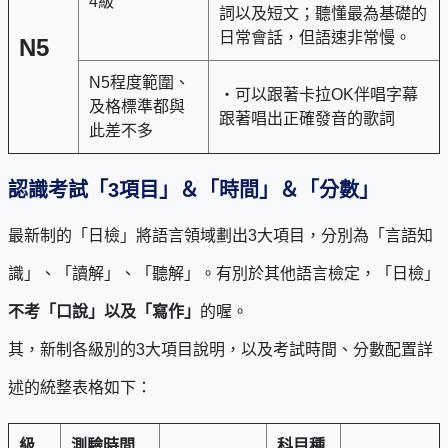
4級
詞以及短文；聽懂最為基礎的
日常會話，但語速非常慢。
N5
N5程度範圍、
・可以跟著卡拉OK伴唱字幕
及格標準都與
跟著唱出正確發音的歌詞
此差不多
認識考試「3項目」＆「時間」＆「分數」
最新制的「日檢」將語言領域劃出3大項目，分別為「言語知
識」、「讀解」、「聽解」。有別於其他語言檢定，「日檢」
不考「口說」以及「寫作」
的喔。
其，新制各級別的3大項目說明，以及考試時間、分數配置詳
述的統整表格如下：
級
測驗時間
科目種