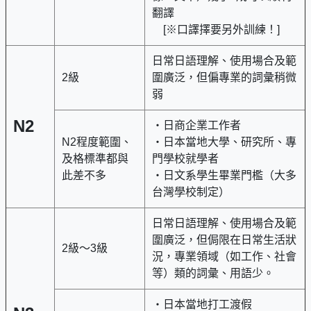
翻譯
[※口譯擇要另外訓練！]
日常日語理解、使用場合及範
2級
圍廣泛，但偏專業的詞彙稍微
弱
N2
・日商企業工作者
N2程度範圍、
・日本當地大學、研究所、專
及格標準都與
門學校就學者
此差不多
・日文系學生畢業門檻（大多
台灣學校制定）
日常日語理解、使用場合及範
圍廣泛，但侷限在日常生活狀
2級～3級
況，專業領域（如工作、社會
等）類的詞彙、用語少。
・日本當地打工渡假