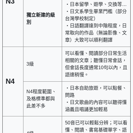
N3
・日本留學、遊學、交換等…
・日文系學生畢業門檻（部分
獨立新建的級
台灣學校制定）
別
・日語翻譯達到中階程度，日
常取向的作品（無論影像、文
章）大致可以順利翻譯
可以看懂、閱讀部分日常生活
相關的文章；聽懂日常會話，
3級
但會話長度通常10句以內，且
語速稍慢。
N4
・日本自助旅遊，可以點餐、
N4程度範圍、
問路
及格標準都與
・日文歌曲的內容可以聽得懂
此差不多
涵義且唱誦更加輕易
50音已可以輕鬆分辨；可以看
懂、閱讀、書寫基礎單字、語