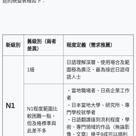
述的統整表格如下：
舊級別（兩者
新級別
程度定義（需求推薦）
差異）
日語理解深層、使用場合及範
1級
圍極為廣泛，最為接近日語母
語人士
・當地職場者、日商企業工作
者
N1
・日本當地大學、研究所、專
N1程度範圍比
門學校就學者
較困難一點，
・日語翻譯達到流利程度，學
但及格標準與
術、專門領域的作品（無論影
此差不多
像、文章）幾乎9成可以順利