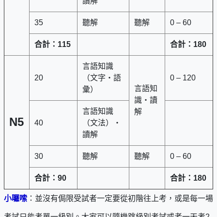
讀解
35
聽解
聽解
0 – 60
合計：
115
合計：
180
言語知識
20
（文字・語
0 – 120
言語知
彙）
識・讀
言語知識
解
N5
40
（文法）・
讀解
30
聽解
聽解
0 – 60
合計：
90
合計：
180
小囉嗦
：並沒有侷限受試者一定要從初階往上考，或是每一場
考試只能考單一級別。大家可以隨機跳級別考試或者一天考2