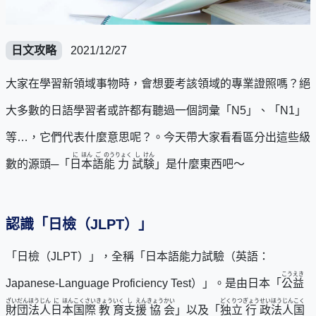
日文攻略
2021/12/27
大家在學習新領域事物時，會想要考該領域的專業證照嗎？絕
大多數的日語學習者或許都有聽過一個詞彙「N5」、「N1」
等…，它們代表什麼意思呢？。今天帶大家看看區分出這些級
に
ほん
ご
のう
りょく
し
けん
數的源頭─「
日
本
語
能
力
試
験
」是什麼東西吧～
認識「日檢（JLPT）」
「日檢（JLPT）」，全稱「日本語能力試驗（英語：
こう
えき
Japanese-Language Proficiency Test）」。是由日本「
公
益
ざい
だん
ほう
じん
に
ほん
こく
さい
きょう
いく
し
えん
きょう
かい
どく
りつ
ぎょう
せい
ほう
じん
こく
財
団
法
人
日
本
国
際
教
育
支
援
協
会
」以及「
独
立
行
政
法
人
国