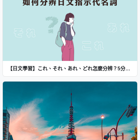
【日文學習】これ、それ、あれ、どれ怎麼分辨？5分鐘一次學會！