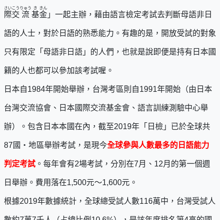
さい
こう
りゅう
き
きん
際
交
流
基
金
」一起主辦，藉由語言檢定考試去判斷母語非日
語的人士，對於日語的熟悉能力。有趣的是，開放受試的對象
只有限定「母語非日語」的人們，也就是說即便是持有日本國
籍的人也都可以參加該考試喔。
日本自1984年開始舉辦，台灣考區則自1991年開始（由日本
台灣交流協會、日本國際交流基金會、語言訓練測驗中心舉
辦）。包含日本本國在內，截至2019年「日檢」已於全球共
87國・地區舉辦考試，是現今
全球參與人數最多的日語能力
判定考試
。每年會有2場考試，分別在7月、12月的第一個週
日舉辦。費用落在1,500元～1,600元。
根據2019年數據統計，全球總受試人數116萬中，台灣受試人
數約7萬7千人（占總比例10.6%），是該年度排名第4高的國