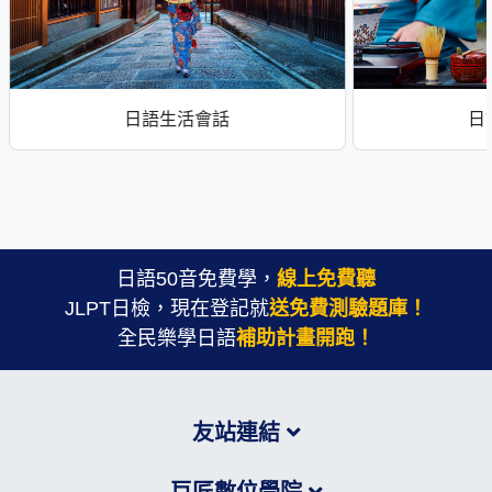
日語生活會話
日
日語50音免費學，
線上免費聽
JLPT日檢，現在登記就
送免費測驗題庫！
全民樂學日語
補助計畫開跑！
友站連結
巨匠數位學院