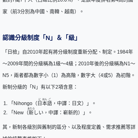
家（前3分別為中國、南韓、越南）。
認識分級制度「N」＆「級」
「日檢」自2010年起有將分級制度重新分配、制定。1984年
～2009年間的分級稱為1級～4級；2010年後的分級稱為N1～
N5，兩者都為數字小（1）為高階，數字大（4或5）為初階。
新制分級的「N」有以下2項含意：
に
ほん
ご
「Nihongo（
日
本
語
，中譯：日文）」。
あたら
「New（
新
しい，中譯：嶄新的）」。
其，新制各級別與舊制的區分、以及程度定義、需求推薦等詳