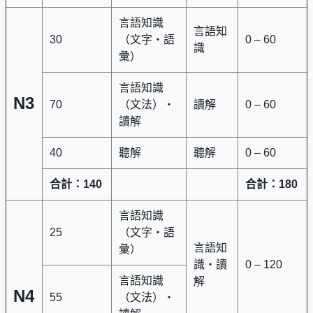
言語知識
言語知
30
（文字・語
0 – 60
識
彙）
言語知識
N3
70
（文法）・
讀解
0 – 60
讀解
40
聽解
聽解
0 – 60
合計：
140
合計：
180
言語知識
25
（文字・語
言語知
彙）
識・讀
0 – 120
言語知識
解
N4
55
（文法）・