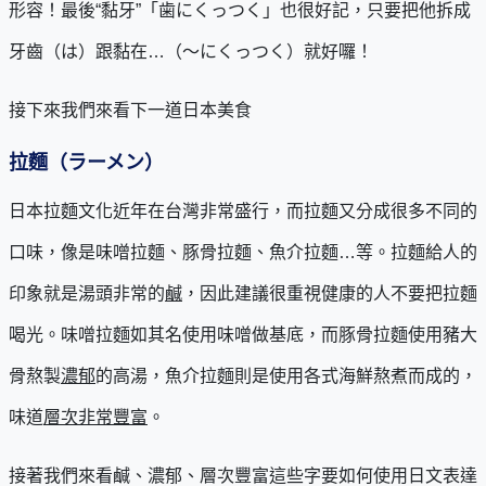
形容！最後“黏牙”「歯にくっつく」也很好記，只要把他拆成
牙齒（は）跟黏在…（〜にくっつく）就好囉！
接下來我們來看下一道日本美食
拉麵（ラーメン）
日本拉麵文化近年在台灣非常盛行，而拉麵又分成很多不同的
口味，像是味噌拉麵、豚骨拉麵、魚介拉麵…等。拉麵給人的
印象就是湯頭非常的
鹹
，因此建議很重視健康的人不要把拉麵
喝光。味噌拉麵如其名使用味噌做基底，而豚骨拉麵使用豬大
骨熬製
濃郁
的高湯，魚介拉麵則是使用各式海鮮熬煮而成的，
味道
層次非常豐富
。
接著我們來看鹹、濃郁、層次豐富這些字要如何使用日文表達