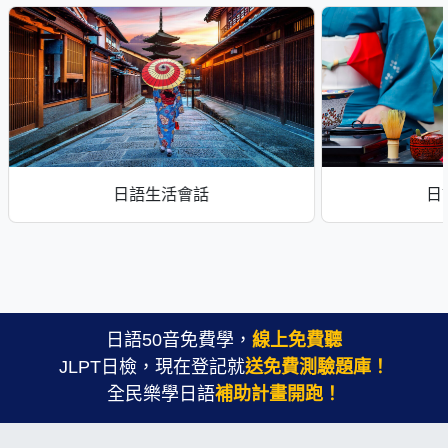
日語生活會話
日
日語50音免費學，
線上免費聽
JLPT日檢，現在登記就
送免費測驗題庫！
全民樂學日語
補助計畫開跑！