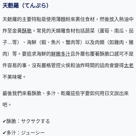
天麩羅（てんぷら）
天麩羅的主要特點是使用薄麵粉來裹住食材，然後放入熱油中
炸至金黃
酥脆
。常見的天婦羅食材包括蔬菜（蘆筍、南瓜、茄
子…等）、海鮮（蝦、魚片、蟹肉等）以及肉類（如雞肉、豬
肉）等。要追求海鮮的
鮮嫩多汁
且外層包覆著酥脆口感可不是
件容易的事，沒有嚴格管控火侯和油炸時間的話肉會變得
太老
不美味喔。
最後我們來看酥脆、多汁、乾癟這些字要如何用日文說出來
吧。
✔酥脆：サクサクする
✔多汁：ジューシー