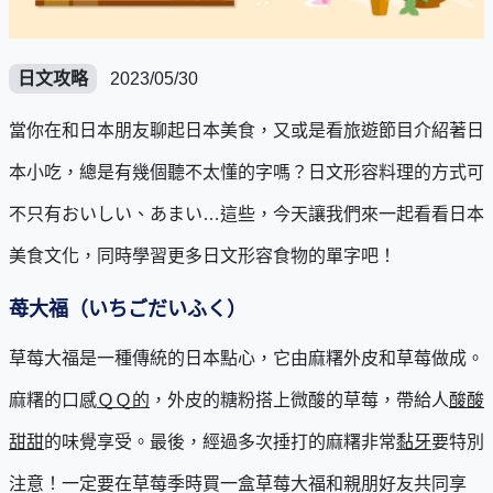
日文攻略
2023/05/30
當你在和日本朋友聊起日本美食，又或是看旅遊節目介紹著日
本小吃，總是有幾個聽不太懂的字嗎？日文形容料理的方式可
不只有おいしい、あまい…這些，今天讓我們來一起看看日本
美食文化，同時學習更多日文形容食物的單字吧！
苺大福（いちごだいふく）
草莓大福是一種傳統的日本點心，它由麻糬外皮和草莓做成。
麻糬的口感
ＱＱ的
，外皮的糖粉搭上微酸的草莓，帶給人
酸酸
甜甜
的味覺享受。最後，經過多次捶打的麻糬非常
黏牙
要特別
注意！一定要在草莓季時買一盒草莓大福和親朋好友共同享