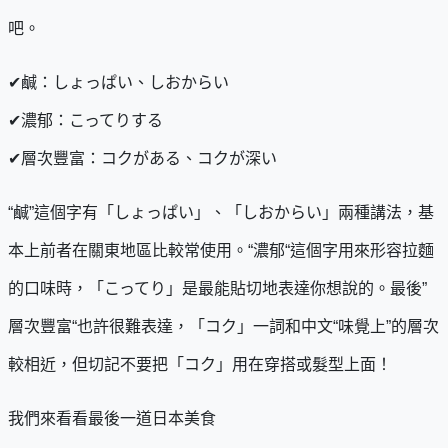
吧。
✔鹹：しょっぱい、しおからい
✔濃郁：こってりする
✔層次豐富：コクがある、コクが深い
“鹹”這個字有「しょっぱい」、「しおからい」兩種講法，基
本上前者在關東地區比較常使用。“濃郁“這個字用來形容拉麵
的口味時，「こってり」是最能貼切地表達你想說的。最後”
層次豐富“也許很難表達，「コク」一詞和中文“味覺上”的層次
較相近，但切記不要把「コク」用在穿搭或髮型上面！
我們來看看最後一道日本美食