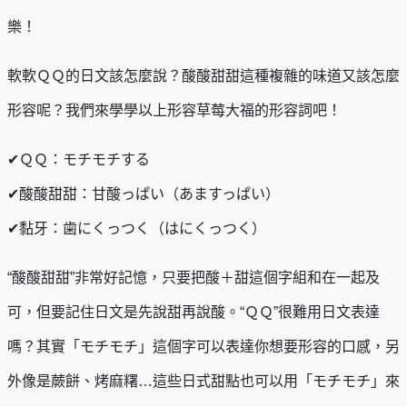
樂！
軟軟ＱＱ的日文該怎麼說？酸酸甜甜這種複雜的味道又該怎麼
形容呢？我們來學學以上形容草莓大福的形容詞吧！
✔ＱＱ：モチモチする
✔酸酸甜甜：甘酸っぱい（あますっぱい）
✔黏牙：歯にくっつく（はにくっつく）
“酸酸甜甜”非常好記憶，只要把酸＋甜這個字組和在一起及
可，但要記住日文是先說甜再說酸。“ＱＱ”很難用日文表達
嗎？其實「モチモチ」這個字可以表達你想要形容的口感，另
外像是蕨餅、烤麻糬…這些日式甜點也可以用「モチモチ」來