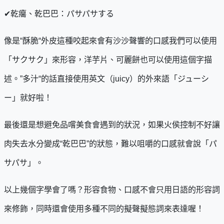
✔乾癟、乾巴巴：パサパサする
像是“酥脆“外皮這種咬起來會有沙沙聲響的口感我們可以使用
「サクサク」來形容，洋芋片、可麗餅也可以使用這個字描
述。”多汁“的話直接使用英文（juicy）的外來語「ジューシ
ー」就好啦！
最後還是想避免品嚐美食會遇到的狀況，如果火侯控制不好讓
肉失去水分變成“乾巴巴”的狀態，難以咀嚼的口感就會說「パ
サパサ」。
以上幾個字學會了嗎？形容食物、口感不會只用日語的形容詞
來修飾，同時還會使用多種不同的擬聲擬態詞來表達喔！