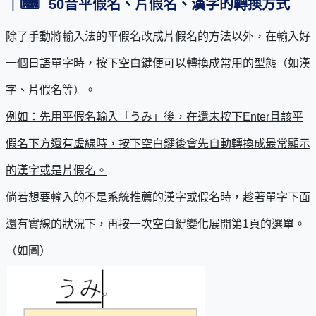
｜
⌨
50
音平假名、片假名、漢字的轉換方式
除了手動將輸入法的平假名改成片假名的方法以外，在輸入好
一個日語單字時，按下空白鍵便可以轉換成常用的型態（如漢
字、片假名等）。
例如：先用平假名輸入「うみ」後，在還未按下Enter且該平
假名下方還有虛線時，按下空白鍵後會先自動轉換成最常顯示
的漢字或是片假名。
倘若想要輸入的不是系統推薦的漢字或假名時，趁著單字下面
還有
實線
的狀況下，再按一次空白鍵變化展開第1頁的選單。
（如圖）