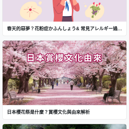
春天的惡夢？花粉症かふんしょう& 常見アレルギー過敏用語輕鬆學！
日本櫻花祭是什麼？賞櫻文化與由來解析