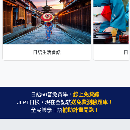
日語生活會話
日
日語50音免費學，
線上免費聽
JLPT日檢，現在登記就
送免費測驗題庫！
全民樂學日語
補助計畫開跑！