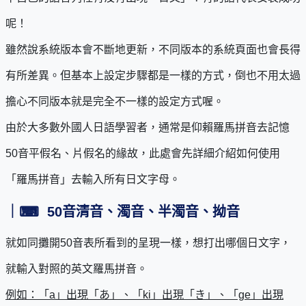
呢！
雖然說系統版本會不斷地更新，不同版本的系統頁面也會長得
有所差異。但基本上設定步驟都是一樣的方式，倒也不用太過
擔心不同版本就是完全不一樣的設定方式喔。
由於大多數外國人日語學習者，通常是仰賴羅馬拼音去記憶
50音平假名、片假名的緣故，此處會先詳細介紹如何使用
「羅馬拼音」去輸入所有日文字母。
｜
⌨
50
音清音、濁音、半濁音、拗音
就如同攤開50音表所看到的呈現一樣，想打出哪個日文字，
就輸入對照的英文羅馬拼音。
例如：「a」出現「あ」、「ki」出現「き」、「ge」出現