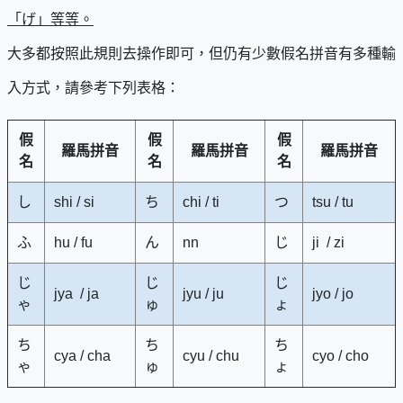
「げ」等等。
大多都按照此規則去操作即可，但仍有少數假名拼音有多種輸
入方式，請參考下列表格：
假
假
假
羅馬拼音
羅馬拼音
羅馬拼音
名
名
名
し
shi / si
ち
chi / ti
つ
tsu / tu
ふ
hu / fu
ん
nn
じ
ji / zi
じ
じ
じ
jya / ja
jyu / ju
jyo / jo
ゃ
ゅ
ょ
ち
ち
ち
cya / cha
cyu / chu
cyo / cho
ゃ
ゅ
ょ