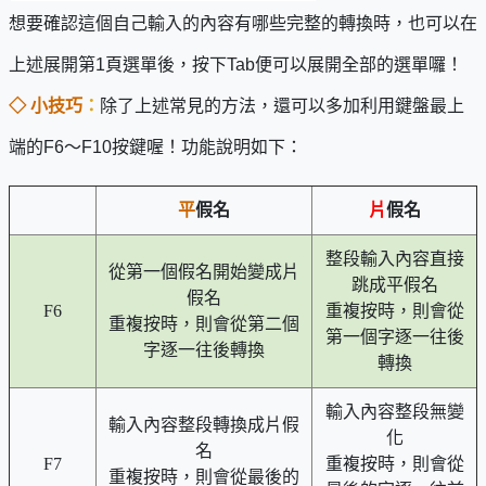
想要確認這個自己輸入的內容有哪些完整的轉換時，也可以在
上述展開第1頁選單後，按下Tab便可以展開全部的選單囉！
◇ 小技巧
：
除了上述常見的方法，還可以多加利用鍵盤最上
端的F6～F10按鍵喔！功能說明如下：
平
假名
片
假名
整段輸入內容直接
從第一個假名開始變成片
跳成平假名
假名
F6
重複按時，則會從
重複按時，則會從第二個
第一個字逐一往後
字逐一往後轉換
轉換
輸入內容整段無變
輸入內容整段轉換成片假
化
名
F7
重複按時，則會從
重複按時，則會從最後的