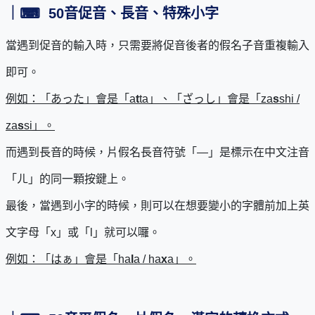
｜
⌨
50
音促音、長音、特殊小字
當遇到促音的輸入時，只需要將促音後者的假名子音重複輸入
即可。
例如：「あった」會是「a
t
ta」、「ざっし」會是「za
s
shi /
za
s
si」。
而遇到長音的時候，片假名長音符號「―」是標示在中文注音
「ㄦ」的同一顆按鍵上。
最後，當遇到小字的時候，則可以在想要變小的字體前加上英
文字母「x」或「l」就可以囉。
例如：「はぁ」會是「ha
l
a / ha
x
a」。