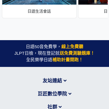
日語生活會話
日
日語50音免費學，
線上免費聽
JLPT日檢，現在登記就
送免費測驗題庫！
全民樂學日語
補助計畫開跑！
友站連結
巨匠數位學院
社群