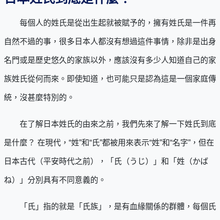
每個人的姓氏是從出生起就被賦予的，擁有姓氏是一件再
自然不過的事，很多日本人都沒有想過這件事情，除非是出身
名門或是歷史悠久的家族以外，應該沒有多少人知道自己的家
族姓氏從何而來。即使知道，也可能只是認為這是一個家庭傳
統，沒甚麼特別的。
在了解日本姓氏的由來之前，我們先來了解一下姓氏到底
是什麼？ 在現代，“姓”和“氏”都被用來表示“姓”和“名字”，但在
日本古代（平安時代之前），「氏（うじ）」和「姓（かば
ね）」分別具有不同意義的。
「氏」指的就是「氏族」，是有血緣關係的群體，每個氏