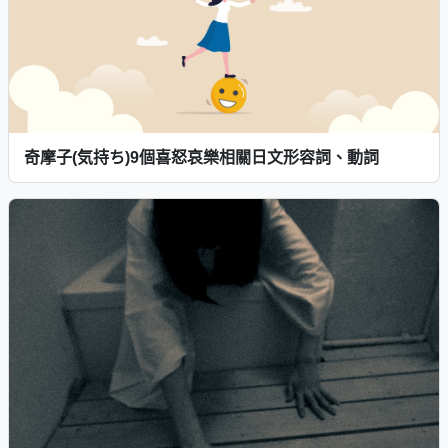
奇摩子(気持ち)9個喜怒哀樂相關日文形容詞、動詞