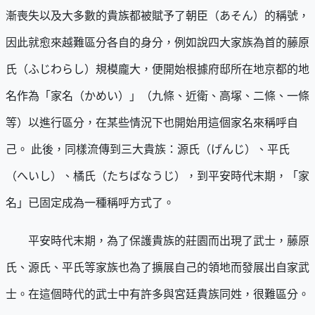
漸喪失以及大多數的貴族都被賦予了朝臣（あそん）的稱號，
因此就愈來越難區分各自的身分，例如說四大家族為首的藤原
氏（ふじわらし）規模龐大，便開始根據府邸所在地京都的地
名作為「家名（かめい）」（九條、近衛、高塚、二條、一條
等）以進行區分，在某些情況下也開始用這個家名來稱呼自
己。 此後，同樣流傳到三大貴族：源氏（げんじ）、平氏
（へいし）、橘氏（たちばなうじ），到平安時代末期，「家
名」已固定成為一種稱呼方式了。
平安時代末期，為了保護貴族的莊園而出現了武士，藤原
氏、源氏、平氏等家族也為了擴展自己的領地而發展出自家武
士。在這個時代的武士中有許多與宮廷貴族同姓，很難區分。