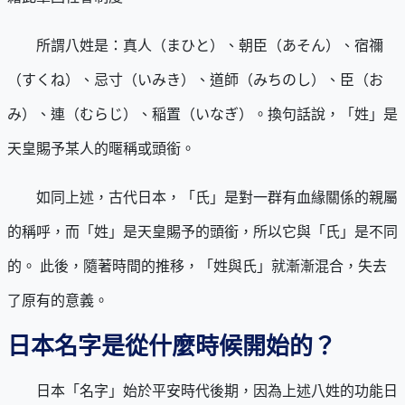
所謂八姓是：真人（まひと）、朝臣（あそん）、宿禰
（すくね）、忌寸（いみき）、道師（みちのし）、臣（お
み）、連（むらじ）、稲置（いなぎ）。換句話說，「姓」是
天皇賜予某人的暱稱或頭銜。
如同上述，古代日本，「氏」是對一群有血緣關係的親屬
的稱呼，而「姓」是天皇賜予的頭銜，所以它與「氏」是不同
的。 此後，隨著時間的推移，「姓與氏」就漸漸混合，失去
了原有的意義。
日本名字是從什麼時候開始的？
日本「名字」始於平安時代後期，因為上述八姓的功能日