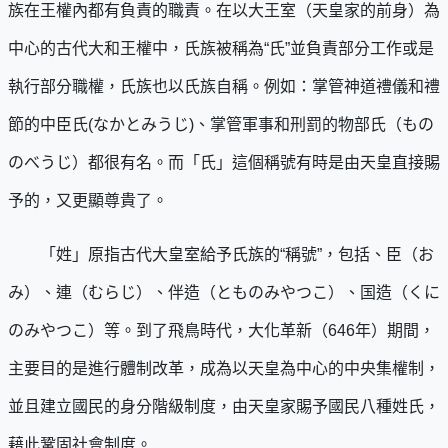
族在王權內都有負責的職責。在以大王室（天皇家的前身）為
中心的古代大和王權中，氏族被稱為“氏”並負責部分工作或是
執行部分職權，氏族也以氏族自稱。例如：掌管神道禮儀和禮
節的中臣氏(なかとみうじ)、掌管軍事和刑罰的物部氏（もの
のべうじ）都很有名。而「氏」這個稱號有時是由天皇直接賜
予的，又更顯尊貴了。
「姓」原指古代大皇室給予氏族的“稱號”，包括、臣（お
み）、連（むらじ）、伴造（とものみやつこ）、国造（くに
のみやつこ）等。到了飛鳥時代，大化革新（646年）期間，
主要目的是進行體制改革，成為以天皇為中心的中央集權制，
並且建立國民的身分階級制度，由天皇家賜予國民八種姓氏，
藉此鞏固社會制度。