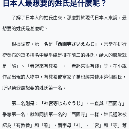
日本人最想要的姓氏是什麼呢？
了解了日本人的姓氏由來，那麼對於現代日本人來說，最
想要的姓氏是甚麼呢？
根據調查，第一名是
「西園寺さいえんじ」
，常常在排行
榜發布的眾多排名中幾乎總是排在前三的姓氏，給人的感覺就
是「酷」、「看起來有教養」、「看起來很有錢」等。在小說
作品出現的人物中，有教養或富家子弟也經常使用這個姓氏，
所以榮登最想要的姓氏第一名。
第二名則是：
「神宮寺じんぐうじ」
，一直與「西園寺」
爭奪第一名，就如同排第一名的「西園寺」一樣，姓氏通常被
認為「有教養」和「酷」，而字母「神」、「宮」和「寺」等