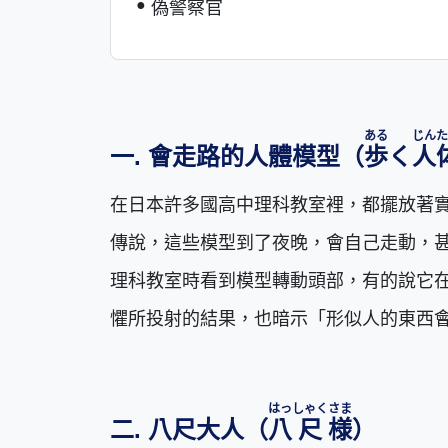
偽警察官
ある
じん
た
一. 會走路的人體模型（
歩
く
人
在日本許多國高中理科教室裡，都擺放著
傳說，這些模型到了夜晚，會自己走動，
理科教室時看到模型轉動頭部，有的說它
懼所投射的結果，也暗示「形似人的東西
はっ
しゃく
さま
二. 八尺大人（
八
尺
様
）