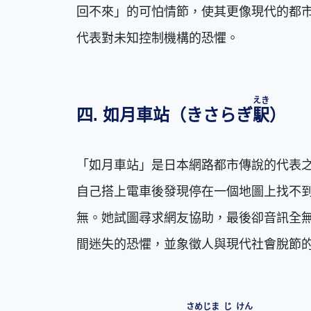
回不來」的可怕情節，使其更像現代的都
代表對未知控制機構的恐懼。
えき
四. 如月車站（きさらぎ
駅
）
「如月車站」是日本網路都市傳說的代表之一
自己搭上電車後發現停在一個地圖上找不
無。她試圖尋求網友協助，最後卻音訊全
間迷失的恐懼，並象徵人與現代社會脫節
さめ
じま
じ
けん