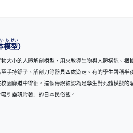
い
も
けい
体
模
型
）
實物大小的人體解剖模型，用來教導生物與人體構造。根
甚至手持鋸子、解剖刀等器具四處遊走。有的學生聲稱半
在校園廊道中徘徊。這個傳說被認為是學生對死體模擬的
會吸引靈魂附著」的日本民俗觀。