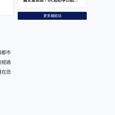
腐女意思是？BL迷必學日語大解析，輕鬆入坑腐文化！
更多補給站
據都市
夜經過
潛在恐