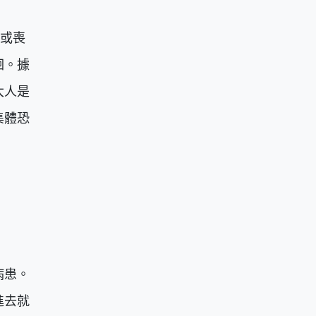
裝或喪
徊。據
大人是
集體恐
病患。
進去就