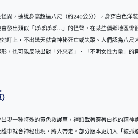
怪異，據說身高超過八尺（約240公分），身穿白色洋
她會發出類似「ぽぽぽぽ…」的怪聲，在某些偏鄉地區徘
被她盯上，不出幾天就會神秘死亡或失蹤。人們認為八尺
變形，也可能反映出對「外來者」、「不明女性力量」的
ゃ
車
）
曾出現一種特殊的黃色救護車，裡頭載著穿著白袍的精神
救護車就會神秘出現，將人帶走。部分版本更加入「被抓