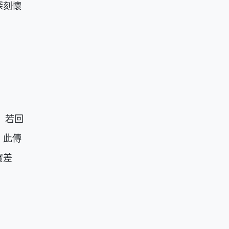
深刻懷
」若回
。此傳
實差