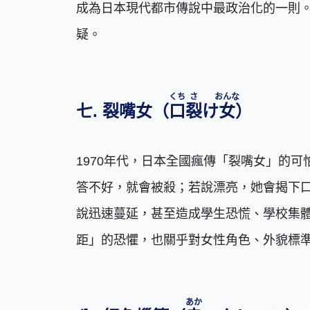
成為日本現代都市傳說中最政治化的一則
疑。
くち
さ
おんな
七. 裂嘴女（
口
裂
け
女
）
1970年代，日本全國瘋傳「裂嘴女」的
答不好，就會被殺；若說漂亮，她會揭下
說迅速蔓延，甚至造成學生恐慌、學校集
距」的恐懼，也關乎對女性角色、外貌標
あか