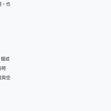
視，也
，描述
有時
靈與空