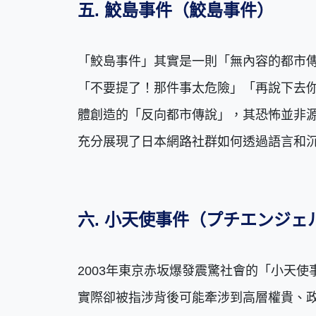
五. 鮫島事件（
鮫
島
事
件
）
「鮫島事件」其實是一則「無內容的都市
「不要提了！那件事太危險」「再說下去你
體創造的「反向都市傳說」，其恐怖並非
充分展現了日本網路社群如何透過語言和
六. 小天使事件（プチエンジェ
2003年東京赤坂爆發震驚社會的「小天
實際卻被指涉背後可能牽涉到高層權貴、