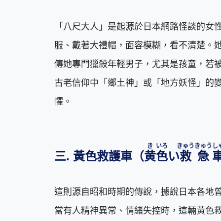
「八尺大人」是起源於日本網路怪談的女性
服、戴著大禮帽，面容模糊，看不清楚。
傳她專門獵殺年輕男子，尤其是孩童，若
古老信仰中「鄉土神」或「地方妖怪」的
懼。
き
いろ
きゅう
きゅう
し
三. 黃色救護車（
黄
色
い
救
急
這則源自昭和時期的傳說，據說日本各地
當有人精神異常、情緒失控時，這輛黃色