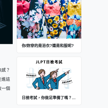
你/妳穿的是浴衣?還是和服呢?
快感？
走進這
敢一個
日檢考試，你做足準備了嗎？日檢考試的合格須知以及解題技巧報給你知