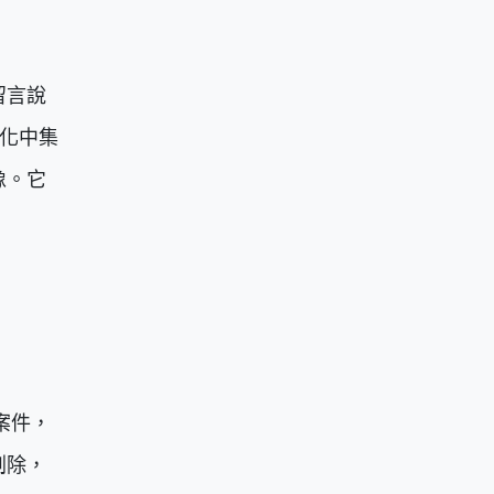
留言說
文化中集
像。它
案件，
刪除，