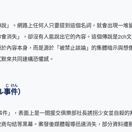
傳說」。網路上任何人只要提到這個名詞，就會出現一堆
會消失」，卻沒有人能說出它的內容。這個傳說是2ch
源於內容本身，而是源於「被禁止談論」的集體暗示與想
沉默來共同建構恐懼感。
じ
けん
ル
事
件
）
使事件」，表面上是一間援交俱樂部社長誘拐少女並自殺的
政商勾結等黑幕。案發後媒體報導迅速消失，部分資料遭