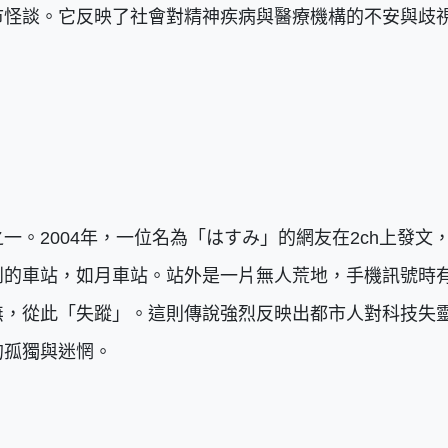
市怪談。它反映了社會對精神疾病與醫療機構的不安與歧
。2004年，一位名為「はすみ」的網友在2ch上發文
到的車站，如月車站。站外是一片無人荒地，手機訊號時
無，從此「失蹤」。這則傳說強烈反映出都市人對科技失
的孤獨與迷惘。