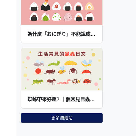
為什麼「おにぎり」不能說成「ライスボール」？
蜘蛛帶來好運? 十個常見昆蟲以及在日本的象徵意義
更多補給站