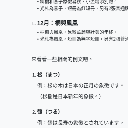
• 柳樹和燕子象徵暮秋，小盃增添別緻。
• 光札為燕子，短冊為紅短冊，另有2張普通
12月：桐與鳳凰
• 桐樹與鳳凰，象徵華麗與壯美的年終。
• 光札為鳳凰，短冊為無字短冊，另有2張普
來看看一些相關的例文吧。
松（まつ）
例：松の木は日本の正月の象徴です。
（松樹是日本新年的象徵。）
鶴（つる）
例：鶴は長寿の象徴とされています。