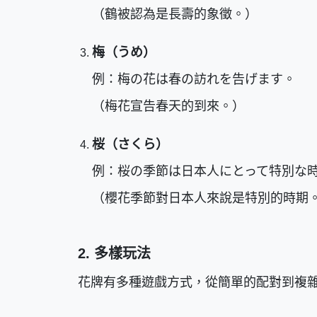
（鶴被認為是長壽的象徵。）
梅（うめ）
例：梅の花は春の訪れを告げます。
（梅花宣告春天的到來。）
桜（さくら）
例：桜の季節は日本人にとって特別な
（櫻花季節對日本人來說是特別的時期
2. 多樣玩法
花牌有多種遊戲方式，從簡單的配對到複