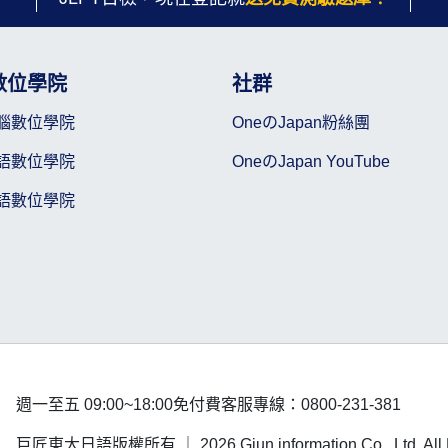
數位學院
社群
腦數位學院
OneのJapan粉絲團
語數位學院
OneのJapan YouTube
語數位學院
週一至五 09:00~18:00
免付費客服專線：0800-231-381
巨匠東大日語版權所有 ｜
2026 Gjun information Co., Ltd. Al