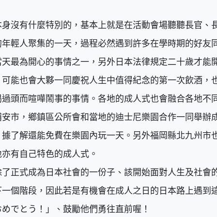
本身沒有什麼特別的，基本上就是在活動會場聽聽長官、
的年輕人聚集的一天，過程必然遇到許多在學時期的好友
當天最為開心的事情之一，另外日本法律規定二十歲才能
，可能也會大夥一同慶祝人生中值得紀念的第一次飲酒，
喝過頭而喧嘩鬧事的事情。各地的成人式也會融合各地不
浦安市，鄉鎮區公所會和當地的迪士尼樂園合作一同舉辦
，據了解還能免費在樂園內玩一天。另外福岡縣北九州市
地亦有自己特色的成人式。
除了正式成為日本社會的一份子、該開始面對人生及社會
下一個階段，因此若是有機會在成人之日的日本路上遇到
おめでとう！」、鼓勵他們勇往直前喔！