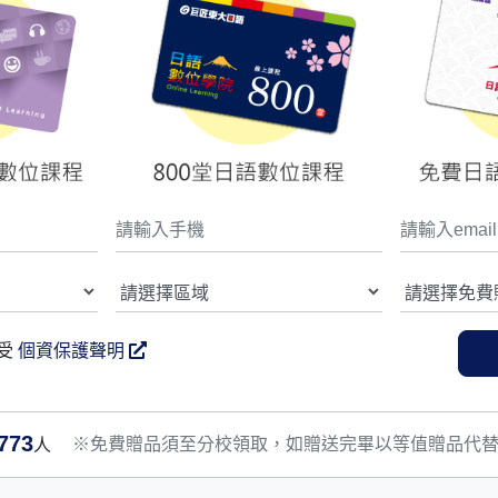
受
個資保護聲明
773
※免費贈品須至分校領取，如贈送完畢以等值贈品代
人