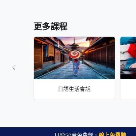
更多課程
程
日語生活會話
日語50音免費學，
線上免費聽