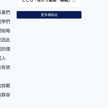
ところ、ばかり都是「剛剛」，用法區別在哪裡？
長輩們
更多補給站
同學們
開始喝
也因此
同的環
成人
也有號
的挑戰
這群容