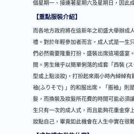
個星期一、接連著星期六及星期日，因此
【重點服裝介紹】
而各地方政府將在這新年之初盛大舉辦成
禮。對於年輕參加者而言，成人式是一生
們必然需要隆重打扮、盛裝出席這場盛宴
間。男生幾乎以簡單俐落的成套「西裝 (ス
型或上點淡妝)，打扮起來兩小時內綽綽有
袖(ふりそで) 」的和服出席，「振袖」
髮，而換裝及妝髮所花費的時間可能必須讓
生只有一次的成人式，而且能夠花重金穿
妝點自己，畢竟如此機會在人生中實在很