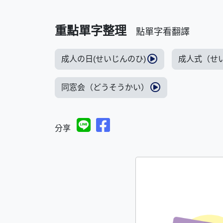
重點單字整理
點單字看翻譯
成人の日(せいじんのひ)
成人式（せ
同窓会（どうそうかい）
分享