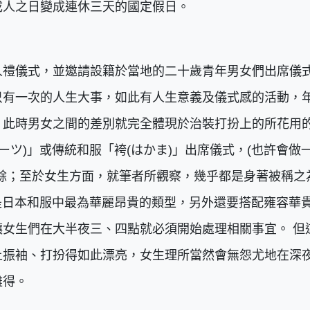
成人之日變成連休三天的國定假日。
人禮儀式，並邀請設籍於當地的二十歲青年男女們出席儀
只有一次的人生大事，如此有人生意義及儀式感的活動，
。此時男女之間的差別就完全體現於治裝打扮上的所花用
ーツ)」或傳統和服「袴(はかま)」出席儀式，(也許會做
餘；至於女生方面，就筆者所觀察，幾乎都是身著被稱之
則是日本和服中最為華麗昂貴的類型，另外還要搭配雍容華
女生們在大半夜三、四點就必須開始處理相關事宜。 但
上振袖、打扮得如此漂亮，女生理所當然會無怨尤地在深
難得。