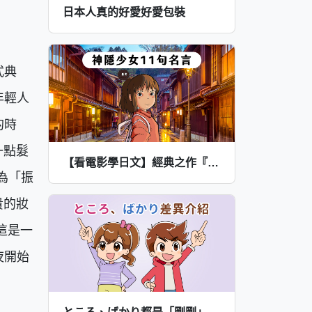
日本人真的好愛好愛包裝
式典
年輕人
的時
一點髮
【看電影學日文】經典之作『神隱少女』20週年重映！一次回味11句名言
為「振
貴的妝
這是一
夜開始