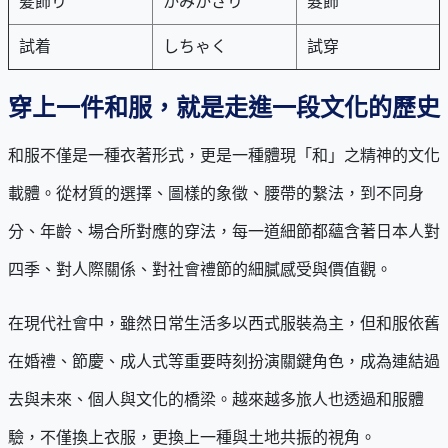
髪飾り
かみかざり
髮飾
試着
しちゃく
試穿
穿上一件和服，就是走進一段文化的歷史
和服不僅是一種衣著形式，更是一種體現「和」之精神的文化
載體。從材質的選擇、圖樣的象徵、腰帶的繫法，到不同身
分、年齡、場合所對應的穿法，每一道細節都蘊含著日本人對
四季、對人際關係、對社會禮節的細膩感受與價值觀。
在現代社會中，雖然日常生活多以西式服裝為主，但和服依舊
在婚禮、節慶、成人式等重要時刻扮演關鍵角色，成為連結過
去與未來、個人與文化的橋梁。越來越多旅人也透過和服體
驗，不僅換上衣服，更換上一種與土地共振的視角。