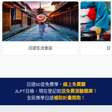
日語生活會話
日
日語50音免費學，
線上免費聽
JLPT日檢，現在登記就
送免費測驗題庫！
全民樂學日語
補助計畫開跑！