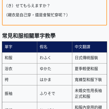
（き）せてもらえますか？
（襯衣是自己穿，還是會幫忙穿呢？）
常見和服相關單字教學
單字
假名
中文翻譯
和服
わふく
日式傳統服裝
浴衣
ゆかた
夏季輕便和服
袴
はかま
寬褲型和服下裝
未婚女性用長袖
振袖
ふりそで
正式和服
和服內穿用的襯