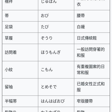
襦袢
じゅばん
衣
帯
おび
腰帶
足袋
たび
白襪
草履
ぞうり
日式傳統鞋
一般訪問穿著的
訪問着
ほうもんぎ
和服
有重複圖案的日
小紋
こもん
常和服
已婚女性正式和
留袖
とめそで
服
半幅帯
はんはばおび
窄版腰帶