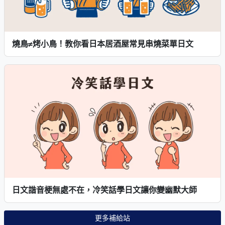
燒鳥≠烤小鳥！教你看日本居酒屋常見串燒菜單日文
日文諧音梗無處不在，冷笑話學日文讓你變幽默大師
更多補給站