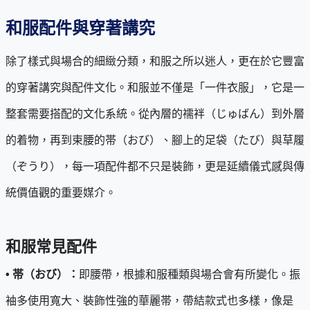
和服配件與穿著講究
除了樣式與場合的細緻分類，和服之所以迷人，更在於它豐富
的穿著講究與配件文化。和服並不僅是「一件衣服」，它是一
整套需要搭配的文化系統。從內層的襦袢（じゅばん）到外層
的着物，再到束腰的帯（おび）、腳上的足袋（たび）與草履
（ぞうり），每一項配件都不只是裝飾，更是延續儀式感與傳
統價值觀的重要媒介。
和服常見配件
• 帯（おび）：
即腰帶，根據和服種類與場合會有所變化。振
袖多使用寬大、裝飾性強的華麗帯，帶結款式也多樣，像是