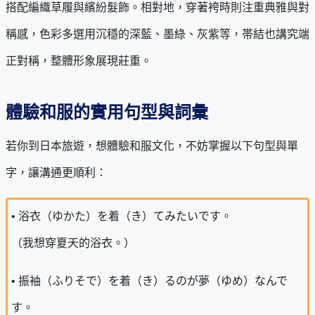
搭配編織草履與繽紛髮飾。相對地，穿著袴時則注重典雅與對
稱感，色彩多選用沉穩的深藍、墨綠、灰紫等，帯結也講究端
正對稱，整體形象展現莊重。
體驗和服的實用句型與詞彙
若你到日本旅遊，想體驗和服文化，不妨掌握以下句型與單
字，讓溝通更順利：
• 浴衣（ゆかた）を着（き）てみたいです。
（我想穿夏天的浴衣。）
• 振袖（ふりそで）を着（き）るのが夢（ゆめ）なんで
す。