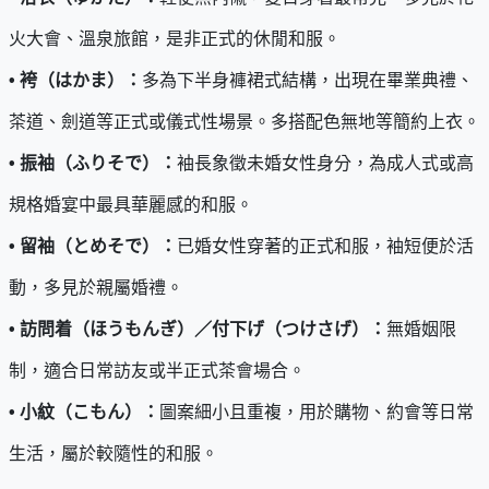
火大會、溫泉旅館，是非正式的休閒和服。
• 袴（はかま）：
多為下半身褲裙式結構，出現在畢業典禮、
茶道、劍道等正式或儀式性場景。多搭配色無地等簡約上衣。
• 振袖（ふりそで）：
袖長象徵未婚女性身分，為成人式或高
規格婚宴中最具華麗感的和服。
• 留袖（とめそで）：
已婚女性穿著的正式和服，袖短便於活
動，多見於親屬婚禮。
• 訪問着（ほうもんぎ）／付下げ（つけさげ）：
無婚姻限
制，適合日常訪友或半正式茶會場合。
• 小紋（こもん）：
圖案細小且重複，用於購物、約會等日常
生活，屬於較隨性的和服。