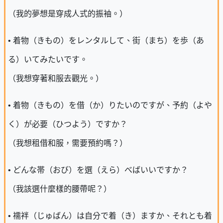
（我的夢想是穿成人式的振袖。）
• 着物（きもの）をレンタルして、街（まち）を歩（あ
る）いてみたいです。
（我想穿著和服去觀光。）
• 着物（きもの）を借（か）りたいのですが、予約（よや
く）が必要（ひつよう）ですか？
（我想租借和服，需要預約嗎？）
• どんな帯（おび）を選（えら）べばいいですか？
（我該選什麼樣的腰帶呢？）
• 襦袢（じゅばん）は自分で着（き）ますか、それとも着