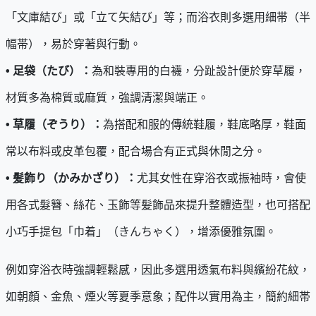
「文庫結び」或「立て矢結び」等；而浴衣則多選用細帯（半
幅帯），易於穿著與行動。
• 足袋（たび）：
為和裝專用的白襪，分趾設計便於穿草履，
材質多為棉質或麻質，強調清潔與端正。
• 草履（ぞうり）：
為搭配和服的傳統鞋履，鞋底略厚，鞋面
常以布料或皮革包覆，配合場合有正式與休閒之分。
• 髪飾り（かみかざり）：
尤其女性在穿浴衣或振袖時，會使
用各式髮簪、絲花、玉飾等髪飾品來提升整體造型，也可搭配
小巧手提包「巾着」（きんちゃく），增添優雅氛圍。
例如穿浴衣時強調輕鬆感，因此多選用透氣布料與繽紛花紋，
如朝顏、金魚、煙火等夏季意象；配件以實用為主，簡約細帯