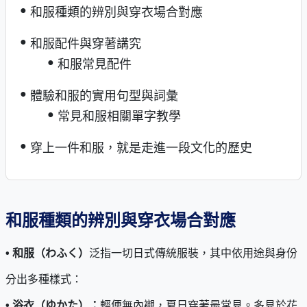
和服種類的辨別與穿衣場合對應
和服配件與穿著講究
和服常見配件
體驗和服的實用句型與詞彙
常見和服相關單字教學
穿上一件和服，就是走進一段文化的歷史
和服種類的辨別與穿衣場合對應
• 和服（わふく）
泛指一切日式傳統服裝，其中依用途與身份
分出多種樣式：
• 浴衣（ゆかた）：
輕便無內襯，夏日穿著最常見。多見於花