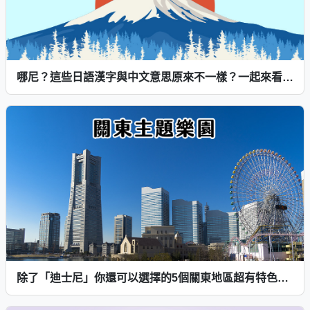
哪尼？這些日語漢字與中文意思原來不一樣？一起來看看這些差異吧～日常相關・食物、身體部位篇
除了「迪士尼」你還可以選擇的5個關東地區超有特色主題樂園！