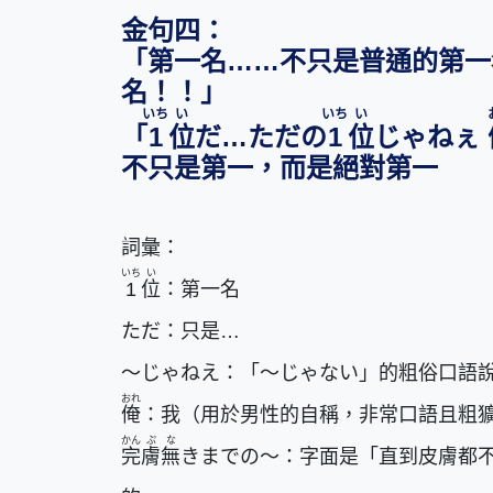
金句四：
「第一名……不只是普通的第一
名！！」
いち
い
いち
い
「
1
位
だ…ただの
1
位
じゃねぇ
不只是第一，而是絕對第一
詞彙：
いち
い
1
位
：第一名
ただ：只是…
～じゃねえ：「〜じゃない」的粗俗口語
おれ
俺
：我（用於男性的自稱，非常口語且粗
かん
ぷ
な
完
膚
無
きまでの〜：字面是「直到皮膚都