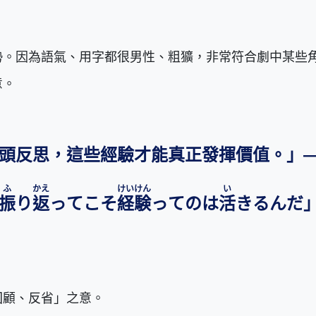
勢。因為語氣、用字都很男性、粗獷，非常符合劇中某些
意。
頭反思，這些經驗才能真正發揮價值。」
ふ
かえ
けいけん
い
振
り
返
ってこそ
経験
ってのは
活
きるんだ
回顧、反省」之意。