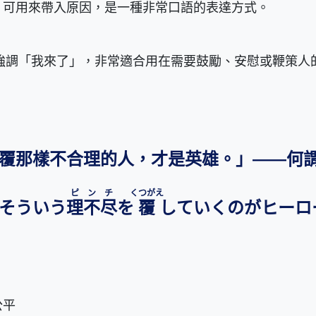
。可用來帶入原因，是一種非常口語的表達方式。
強調「我來了」，非常適合用在需要鼓勵、安慰或鞭策人
覆那樣不合理的人，才是英雄。」——何
ピンチ
くつがえ
そういう
理不尽
を
覆
していくのがヒーロ
公平