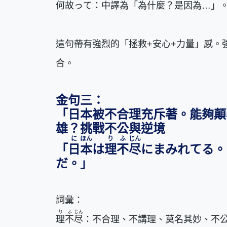
何故
って：中譯為「為什麼？是因為…」
這句帶有強烈的「拯救+安心+力量」感。
合。
金句三：
「日本被不合理充斥著。能夠顛
雄？挑戰不公與逆境
に
ほん
り
ふ
じん
「
日
本
は
理
不
尽
にまみれてる。
だ。」
詞彙：
り
ふ
じん
理
不
尽
：不合理、不講理、莫名其妙、不