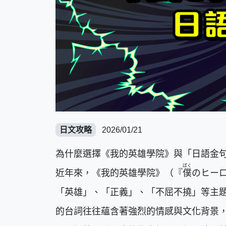
日文攻略
2026/01/21
為什麼選擇《我的英雄學院》與「日語金
ぼく
近年來，《我的英雄學院》（『
僕
のヒー
「英雄」、「正義」、「不屈不撓」等主
的台詞往往蘊含著強烈的情感與文化背景