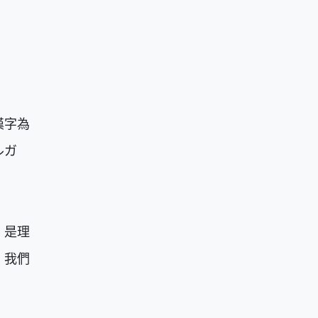
漢字為
ルガ
，是理
，我們