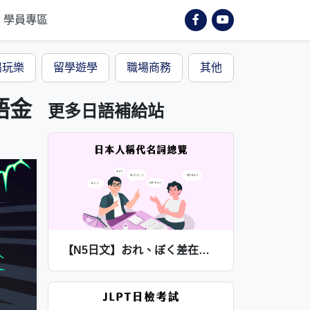
學員專區
喝玩樂
留學遊學
職場商務
其他
語金
更多日語補給站
【N5日文】おれ、ぼく差在哪?人稱代名詞怎麼用?