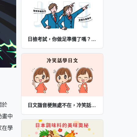
日檢考試，你做足準備了嗎？日檢考試的合格須知以及解題技巧報給你知
關於
日文諧音梗無處不在，冷笑話學日文讓你變幽默大師
動畫中
家在學