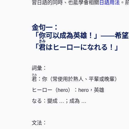
習日語的同時、也能學會相關
日語用法
。
金句一：
「你可以成為英雄！」——希望
きみ
「
君
はヒーローになれる！」
詞彙：
きみ
君
：你（常使用於熟人、平輩或晚輩）
ヒーロー（hero）：hero，英雄
なる：變成 …；成為 …
文法：