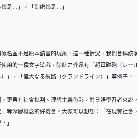
多都是…」，「到處都是…」
的假名並不是原本讀音的現象，這一種情況，我們會稱該
所使用的一種文字遊戲。除此之外還有「超電磁砲（レー
ル）」、「偉大なる航路（グランドライン）」等例子。
詞，更帶有社會批判、理想主義色彩。對日語學習者來說
感」等深層概念的好機會。大家可以想想：「在現實社會
理？」