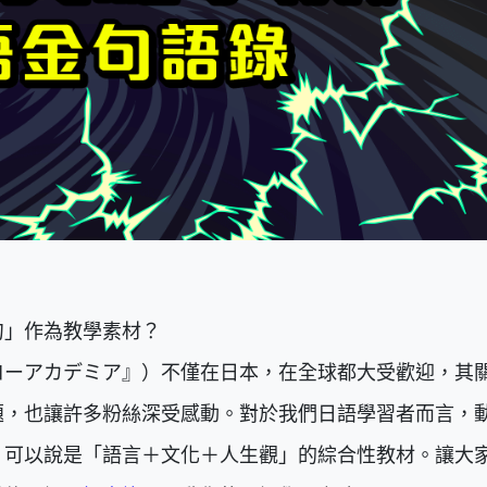
句」作為教學素材？
ローアカデミア』）不僅在日本，在全球都大受歡迎，其
題，也讓許多粉絲深受感動。對於我們日語學習者而言，
，可以說是「語言＋文化＋人生觀」的綜合性教材。讓大