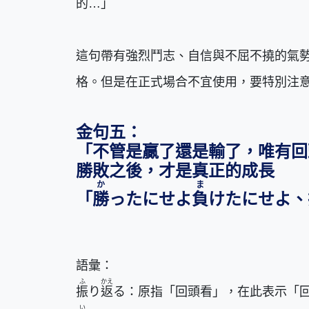
的…」
這句帶有強烈鬥志、自信與不屈不撓的氣
格。但是在正式場合不宜使用，要特別注
金句五：
「不管是贏了還是輸了，唯有回
勝敗之後，才是真正的成長
か
ま
「
勝
ったにせよ
負
けたにせよ、
語彙：
ふ
かえ
振
り
返
る：原指「回頭看」，在此表示「
い