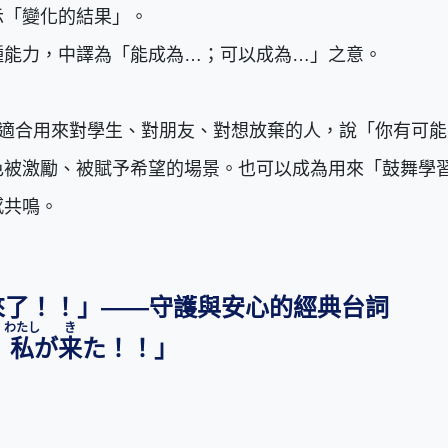
示「變化的結果」。
種能力，中譯為「能成為…；可以成為…」之意。
常適合用來對學生、對朋友、對想放棄的人，說「你有可能
色被激勵、被賦予希望的場景。也可以成為用來「鼓舞學
感共鳴。
來了！！」——守護與安心的經典台詞
わたし
き
？
私
が
来
た！！」