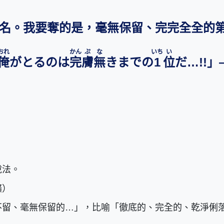
名。我要奪的是，毫無保留、完完全全的
おれ
かん
ぷ
な
いち
い
俺
がとるのは
完
膚
無
きまでの
1
位
だ…!!」
說法。
獷）
不留、毫無保留的…」，比喻「徹底的、完全的、乾淨俐