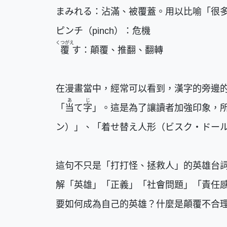
まみれる：沾滿、被覆蓋。用以比喻「很
ピンチ（pinch）：危機
くつがえ
覆
す：顛覆、推翻、翻轉
在漫畫當中，經常可以看到，漢字的旁邊
あ
じ
「
当
て
字
」。這是為了讓讀者加強印象，
ン）」、「着せ替え人形（ビスク・ドー
這句不只是「打打怪、拯救人」的英雄台
解「英雄」「正義」「社會問題」「責任
要如何成為自己的英雄？什麼是顛覆不合