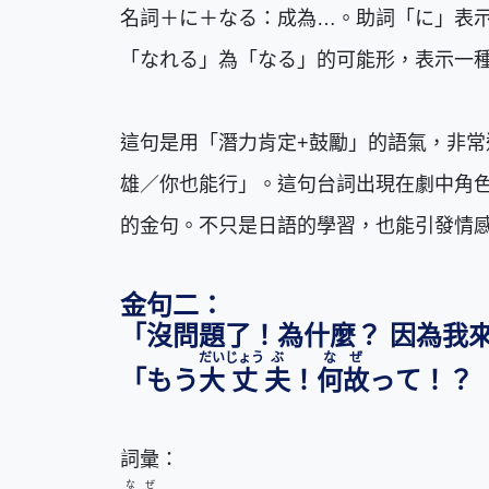
名詞＋に＋なる：成為…。助詞「に」表
「なれる」為「なる」的可能形，表示一
這句是用「潛力肯定+鼓勵」的語氣，非
雄／你也能行」。這句台詞出現在劇中角
的金句。不只是日語的學習，也能引發情
金句二：
「沒問題了！為什麼？ 因為我
だい
じょう
ぶ
なぜ
「もう
大
丈
夫
！
何故
って！
詞彙：
なぜ