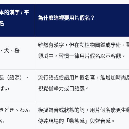
本的漢字 /
平
為什麼這裡要用片假名？
名
雖然有漢字，但在動植物圖鑑或學術、
、犬、桜
領域中，習慣一律用片假名以示客觀。
長（語源）、
流行語或俗語用片假名寫，能增加時尚
ばい
視覺衝擊力或口語感。
きどき、わん
模擬聲音或狀態的詞，用片假名能更生
ん
傳達現場的「動態感」與聲音感。