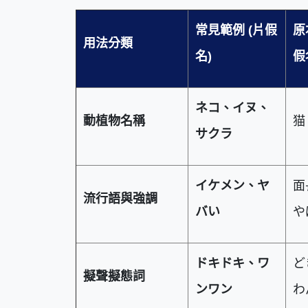
常見範例 (
片假
原
用法分類
名)
假
ネコ、イヌ、
動植物名稱
猫
サクラ
イケメン、ヤ
面
流行語與強調
バい
や
ドキドキ、ワ
ど
擬聲擬態詞
ンワン
わ