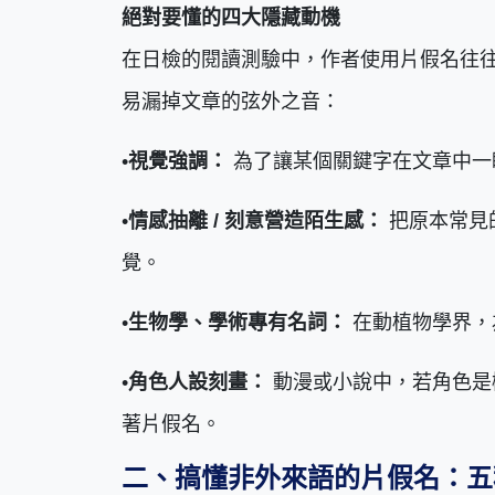
絕對要懂的四大隱藏動機
在日檢的閱讀測驗中，作者使用片假名往
易漏掉文章的弦外之音：
•
視覺強調：
為了讓某個關鍵字在文章中一
•
情感抽離 / 刻意營造陌生感：
把原本常見
覺。
•
生物學、學術專有名詞：
在動植物學界，
•
角色人設刻畫：
動漫或小說中，若角色是
著片假名。
二、搞懂非外來語的片假名：五