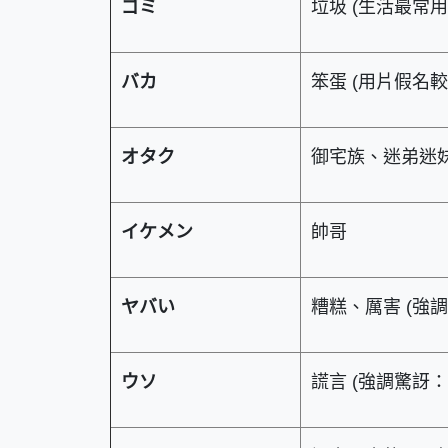
ゴミ
垃圾 (生活最常用
バカ
笨蛋 (用片假名
オタク
御宅族、迷弟迷
イケメン
帥哥
ヤバい
糟糕、厲害 (強調
ウソ
謊言 (強調驚訝：