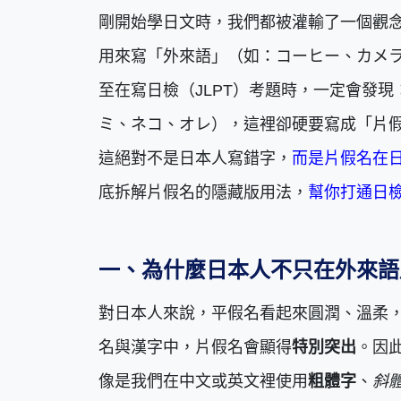
剛開始學日文時，我們都被灌輸了一個觀
用來寫「外來語」（如：コーヒー、カメ
至在寫日檢（JLPT）考題時，一定會發
ミ、ネコ、オレ），這裡卻硬要寫成「片
這絕對不是日本人寫錯字，
而是片假名在
底拆解片假名的隱藏版用法，
幫你打通日
一、為什麼日本人不只在外來語
對日本人來說，平假名看起來圓潤、溫柔
名與漢字中，片假名會顯得
特別突出
。因
像是我們在中文或英文裡使用
粗體字
、
斜