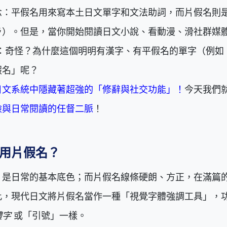
念：平假名用來寫本土日文單字和文法助詞，而片假名則
ラ）。但是，當你開始閱讀日文小說、看動漫、滑社群媒
現：奇怪？為什麼這個明明有漢字、有平假名的單字（例如
假名」呢？
日文系統中隱藏著超強的「修辭與社交功能」！
今天我們
檢與日常閱讀的任督二脈
！
用片假名？
，是日常的基本底色；而片假名線條硬朗、方正，在滿篇
此，現代日文將片假名當作一種「視覺字體強調工具」，
體字
或「引號」一樣。