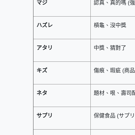
マジ
認真、真的嗎 (強
ハズレ
槓龜、沒中獎
アタリ
中獎、猜對了
キズ
傷痕、瑕疵 (商品
ネタ
題材、哏、壽司
サプリ
保健食品 (サプ