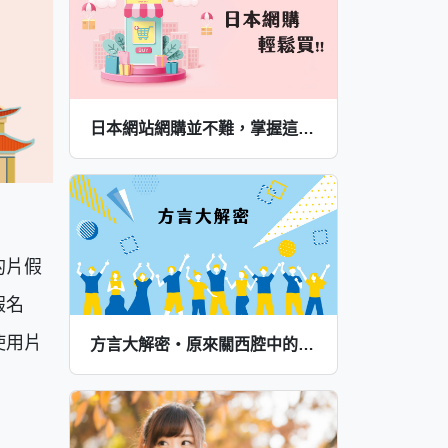
日本網站網購並不難，掌握這些詞彙輕鬆買～
的片假
假名
使用片
方言大解密・原來關西腔中的這些字，是這些意思啊～