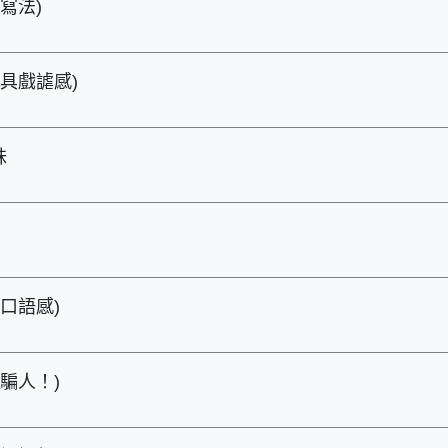
寫法)
較具戲謔感)
妹
口語感)
騙人！)