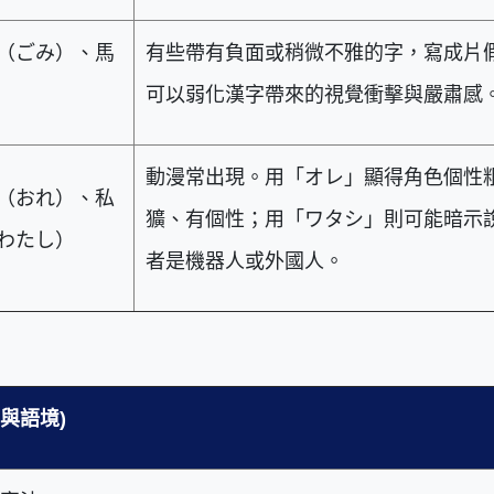
（ごみ）、馬
有些帶有負面或稍微不雅的字，寫成片
可以弱化漢字帶來的視覺衝擊與嚴肅感
動漫常出現。用「オレ」顯得角色個性
（おれ）、私
獷、有個性；用「ワタシ」則可能暗示
わたし）
者是機器人或外國人。
與語境)