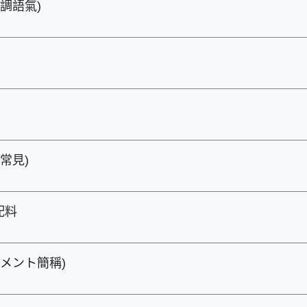
調語氣)
常見)
配料
リメント簡稱)