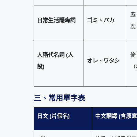
塵
日常生活隱晦詞
ゴミ、バカ
鹿
人稱代名詞 (
人
俺
オレ、ワタシ
設)
（
三、常用單字表
日文 (
片假名)
中文翻譯 (
含原意