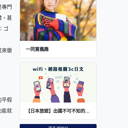
是專門
體，甚
：ゴ
一同賞楓趣
就來徹
的平假
功能就
【日本旅遊】出國不可不知的wifi、網路相關3c日文