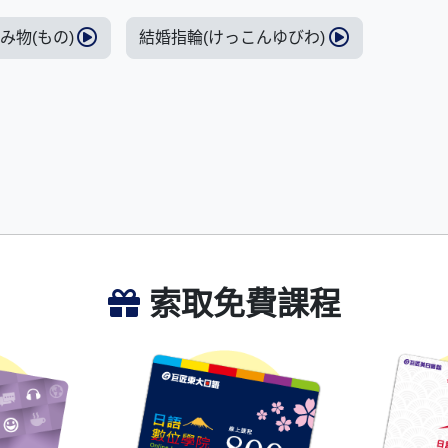
)み物(もの)
結婚指輪(けっこんゆびわ)
索取免費課程