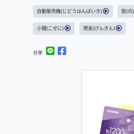
自動販売機(じどうはんばいき)
飲(の
小銭(こぜに)
現金(げんきん)
分享