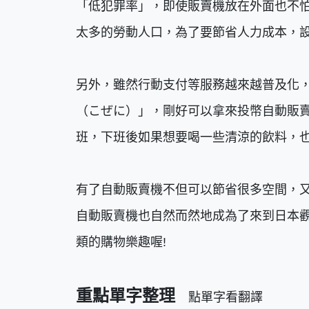
「低犯罪率」，即使販賣機放在外面也不
太多的勞動人口，為了要節省人力成本，
另外，雖然行動支付等服務越來越普及化
（こぜに）」，剛好可以拿來投幣自動販
班，下班後如果想要喝一些清涼的飲料，
有了自動販賣機不但可以節省很多空間，
自動販賣機也自然而然地成為了來到日本
類的購物樂趣喔!
重點單字整理
點單字看翻譯