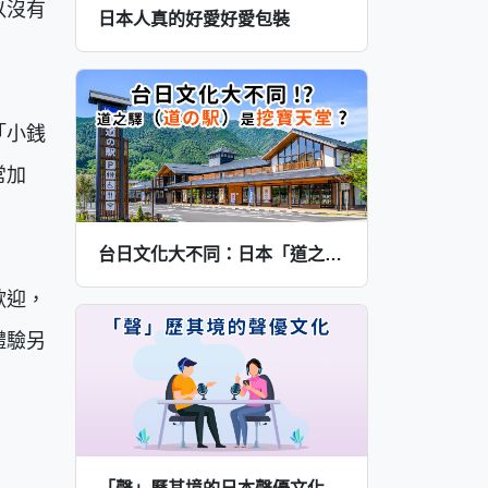
以沒有
日本人真的好愛好愛包裝
「小銭
常加
台日文化大不同：日本「道之驛（道の駅）」不是休息站，而是挖寶天堂！？
歡迎，
體驗另