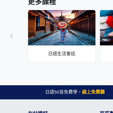
更多課程
程
日語生活會話
日語50音免費學，
線上免費聽