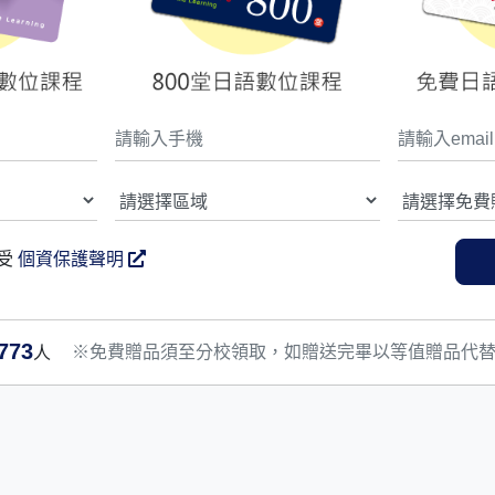
受
個資保護聲明
773
※免費贈品須至分校領取，如贈送完畢以等值贈品代
人