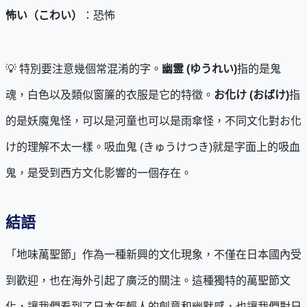
怖い（こわい）
：恐怖
💡 特別要注意幾個常混淆的字。
幽霊 (ゆうれい)
指的是鬼
魂，白色以及類似窗簾的衣服是它的特徵。
お化け (おばけ)
指
的是妖魔鬼怪，可以是河童也可以是雨傘怪，不同文化對お化
け的理解不太一樣。吸血鬼 (きゅうけつき)就是字面上的吸血
鬼，是受到西方文化影響的一個存在。
結語
「地味萬聖節」作為一種新興的文化現象，不僅在日本國內受
到歡迎，也在海外引起了廣泛的關注。這種獨特的萬聖節文
化，讓我們看到了日本年輕人的創意和幽默感，也讓我們對日