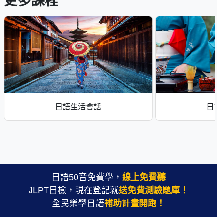
更多課程
日語生活會話
日
日語50音免費學，
線上免費聽
JLPT日檢，現在登記就
送免費測驗題庫！
全民樂學日語
補助計畫開跑！