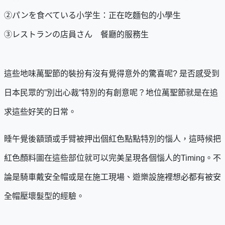
②パンを食べている小学生：正在吃麵包的小學生
③レストランの店員さん 餐廳的服務生
這些地味萬聖節的裝扮有沒有覺得意外的驚喜呢? 是否感受到
日本民眾的”別出心裁”特別的有創意呢？地位萬聖節就是在追
求這些好笑的日常。
睡午覺後額頭或手臂被押出個紅色點點特別的惱人，這時候把
紅色顏料圖在這些部位就可以完美呈現各個惱人的Timing。不
論是騎車戴安全帽或是在施工現場、遊樂設施裡想必都有被安
全帽壓壞髮型的經驗。