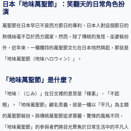
日本「地味萬聖節」：笑翻天的日常角色扮
演
萬聖節在日本早已不是西方節日的專利，日本人對這個節日的
熱情絲毫不亞於西方國家。然而，除了傳統的鬼怪、巫婆裝扮
外，近年來，一種獨特的萬聖節文化在日本悄然興起，那就是
「地味萬聖節（地味ハロウィン）」。
「地味萬聖節」是什麼？
「地味：（じみ）」在日文裡的意思是「樸素」、「不起
眼」。「地味萬聖節」顧名思義，就是一種以「平凡」為主題
的萬聖節裝扮。與傳統萬聖節追求華麗、驚悚的風格不同，
「地味萬聖節」的參與者們將目光聚焦於日常生活中的平凡人