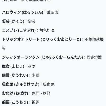
ハロウィン (はろうぃん)
：萬聖節
仮装 (かそう)
：變裝
コスプレ (こすぷれ)
：角色扮演
トリックオアトリート (とりっくおあとりーと)
：不給糖就搗
蛋
ジャックオーランタン (じゃyっくおーらんたん)
：傑克燈籠
魔女 (まじょ)
：巫婆
幽霊 (ゆうれい)
：幽靈
吸血鬼 (きゅうけつき)
：吸血鬼
お化け (おばけ)
：鬼怪、妖怪
蝙蝠 (こうもり)
：蝙蝠