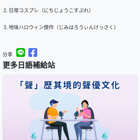
日常コスプレ（にちじょうこすぷれ）
地味ハロウィン傑作（じみはろうぃんけっさく）
分享
更多日語補給站