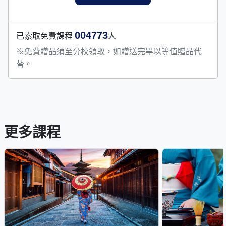
004773
已索取免費課程
人
※免費贈品須至分校領取，如贈送完畢以等值贈品代
替。
更多課程