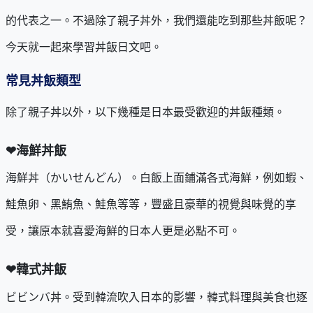
的代表之一。不過除了親子丼外，我們還能吃到那些丼飯呢？
今天就一起來學習丼飯日文吧。
常見丼飯類型
除了親子丼以外，以下幾種是日本最受歡迎的丼飯種類。
❤海鮮丼飯
海鮮丼（かいせんどん）。白飯上面鋪滿各式海鮮，例如蝦、
鮭魚卵、黑鮪魚、鮭魚等等，豐盛且豪華的視覺與味覺的享
受，讓原本就喜愛海鮮的日本人更是必點不可。
❤韓式丼飯
ビビンバ丼。受到韓流吹入日本的影響，韓式料理與美食也逐