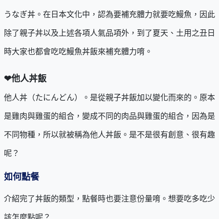
うなぎ丼。在日本文化中，認為要補充體力就要吃鰻魚，因此
除了親子丼以及上述各項人氣品項外，到了夏天、土用之丑日
時大家也都會吃吃鰻魚丼飯來補充體力唷。
❤他人丼飯
他人丼（たにんどん）。是從親子丼飯加以變化而來的。原本
是雞肉與雞蛋的組合，變成不同的肉品與雞蛋的組合，因為是
不同物種，所以就被稱為他人丼飯。是不是很有創意、很有趣
呢？
如何點餐
介紹完了丼飯的類型，點餐時也要注意份量唷。想要吃多吃少
該怎麼點呢？