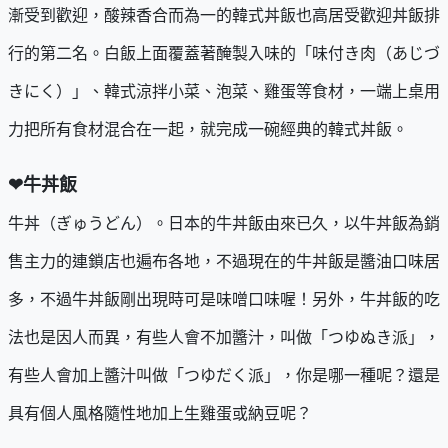
漸受到歡迎，酸辣香合而為一的韓式丼飯也高居受歡迎丼飯排
行的第二名。白飯上面覆蓋著醃製入味的「味付き肉（あじづ
きにく）」、韓式涼拌小菜、泡菜、雞蛋等食材，一端上桌用
力把所有食材混合在一起，就完成一碗經典的韓式丼飯。
❤牛丼飯
牛丼（ぎゅうどん）。日本的牛丼飯由來已久，以牛丼飯為銷
售主力的連鎖店也遍布各地，不過現在的牛丼飯是醬油口味居
多，不過牛丼飯剛出現時可是味噌口味喔！另外，牛丼飯的吃
法也是因人而異，有些人會不加醬汁，叫做「つゆぬき派」，
有些人會加上醬汁叫做「つゆだく派」，你是哪一種呢？還是
具有個人風格隨性地加上生雞蛋或納豆呢？