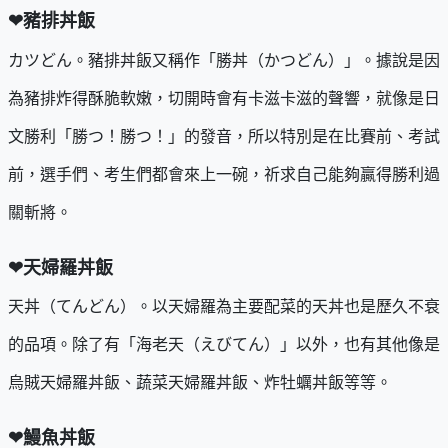
❤豬排丼飯
カツどん。豬排丼飯又稱作「勝丼（かつどん）」。據說是因
為豬排炸得酥脆軟嫩，切開時會有卡滋卡滋的聲響，就像是日
文勝利「勝つ！勝つ！」的發音，所以特別是在比賽前、考試
前，選手們、考生們都會來上一碗，祈求自己能夠贏得勝利過
關斬將。
❤天婦羅丼飯
天丼（てんどん）。以天婦羅為主要配菜的天丼也是歷久不衰
的品項。除了有「海老天（えびてん）」以外，也有其他像是
烏賊天婦羅丼飯、蔬菜天婦羅丼飯、炸牡蠣丼飯等等。
❤鰻魚丼飯