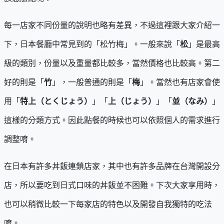
每一店家不同份量的說明也略有差異，不過這裡跟大家介紹一
下，日本餐廳中常見到的「松竹梅」。一般來說「
松
」是最高
級的類別，份量以及重量都比較多，當然價格也比較高。第二
好的則是「
竹
」，一般普通的則是「
梅
」。當然也有店家會使
用「
特上（とくじょう）
」「
上（じょう）
」「
並（なみ）
」
這樣的分類方式。因此點餐的時候也可以依照個人的需求進行
調整唷。
在日本有許多丼飯連鎖店家，其中也有許多品牌在台灣開設分
店，所以要吃到日式口味的丼飯並不困難。下次大家享用時，
也可以稍微比較一下每家店的特色以及開發自我獨特的吃法
唷。