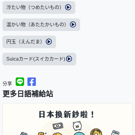
冷たい物（つめたいもの）
温かい物（あたたかいもの）
円玉（えんだま）
Suicaカード(スイカカード)
分享
更多日語補給站