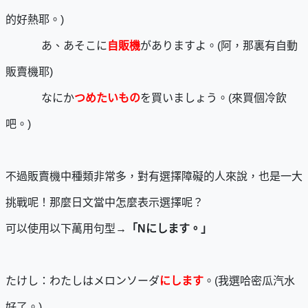
的好熱耶。)
あ、あそこに
自販機
がありますよ。(阿，那裏有自動
販賣機耶)
なにか
つめたいもの
を買いましょう。(來買個冷飲
吧。)
不過販賣機中種類非常多，對有選擇障礙的人來說，也是一大
挑戰呢！那麼日文當中怎麼表示選擇呢？
可以使用以下萬用句型→
「
N
にします。」
たけし：わたしはメロンソーダ
にします
。(我選哈密瓜汽水
好了。)