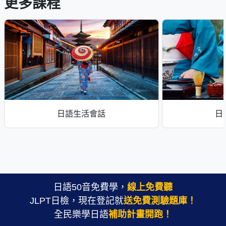
更多課程
日語生活會話
日
日語50音免費學，
線上免費聽
JLPT日檢，現在登記就
送免費測驗題庫！
全民樂學日語
補助計畫開跑！