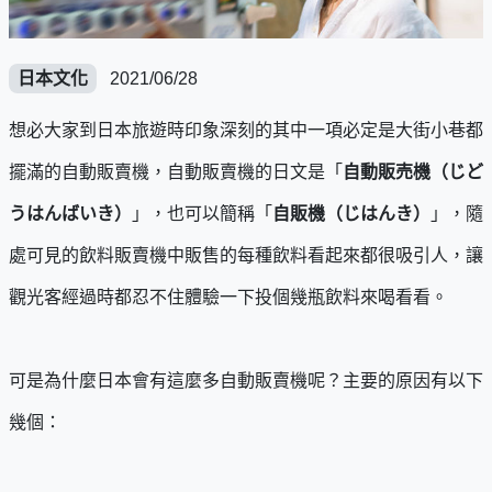
日本文化
2021/06/28
想必大家到日本旅遊時印象深刻的其中一項必定是大街小巷都
擺滿的自動販賣機，自動販賣機的日文是「
自動販売機（じど
うはんばいき）
」，也可以簡稱「
自販機（じはんき）
」，隨
處可見的飲料販賣機中販售的每種飲料看起來都很吸引人，讓
觀光客經過時都忍不住體驗一下投個幾瓶飲料來喝看看。
可是為什麼日本會有這麼多自動販賣機呢？主要的原因有以下
幾個：