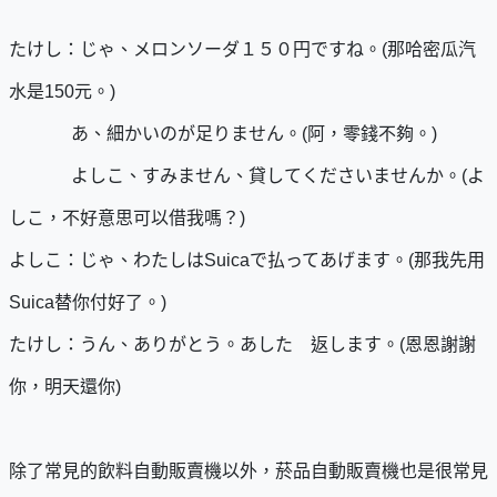
たけし：じゃ、メロンソーダ１５０円ですね。(那哈密瓜汽
水是150元。)
あ、細かいのが足りません。(阿，零錢不夠。)
よしこ、すみません、貸してくださいませんか。(よ
しこ，不好意思可以借我嗎？)
よしこ：じゃ、わたしはSuicaで払ってあげます。(那我先用
Suica替你付好了。)
たけし：うん、ありがとう。あした 返します。(恩恩謝謝
你，明天還你)
除了常見的飲料自動販賣機以外，菸品自動販賣機也是很常見