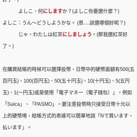
よしこ、何
にします
か？(よしこ你要選什麼？)
よしこ：うん～どうしようかな。 (恩….該選哪個好呢？)
じゃ、わたしは紅茶
にしましょう
。(那我選紅茶好
了。)
在購買結帳的時候可以選擇投幣，日幣中的硬幣面額有500(五
百円玉)、100(百円玉)、50(五十円玉)、10(十円玉)、5(五円
玉)、1(一円玉)或是使用「電子マネー（電子錢包）」，例如
「Suica」、「PASMO」。要注意投幣時只接受日幣十元以
上的硬幣唷，結帳方式的表達可以簡單地說「Nで買います・
払います」。