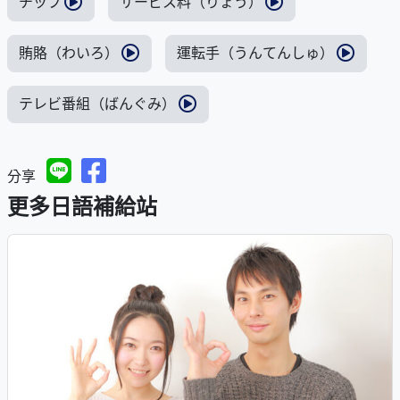
チップ
サービス料（りょう）
賄賂（わいろ）
運転手（うんてんしゅ）
テレビ番組（ばんぐみ）
分享
更多日語補給站