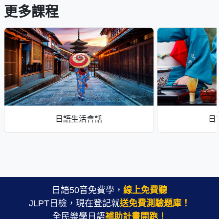
更多課程
日語生活會話
日
日語50音免費學，
線上免費聽
JLPT日檢，現在登記就
送免費測驗題庫！
全民樂學日語
補助計畫開跑！