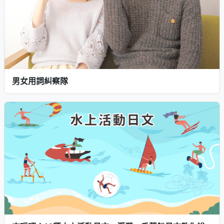
男女用詞糾察隊