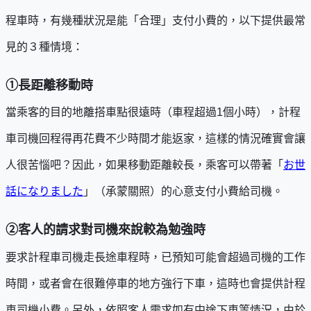
程車時，有幾種狀況是能「合理」支付小費的，以下提供最常
見的３種情境：
①
長距離移動時
當乘客的目的地離搭車點很遠時（車程超過1個小時），計程
車司機回程得再花費不少時間才能返家，這樣的情況確實會讓
人很苦惱吧？因此，如果移動距離較長，乘客可以帶著「
お世
話になりました
」（承蒙關照）的心意支付小費給司機。
②
客人的請求對司機來說較為勉強時
要求計程車司機走長途車程時，已預知可能會超過司機的工作
時間，或者會在很難停車的地方強行下車，這時也會提供計程
車司機小費。另外，依照客人需求如有中途下車等情況，由於