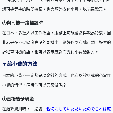
讓司機等待的時間拉長，也會額外支付小費，以表達歉意。
③
與司機一路暢談時
在日本，多數人以工作為重，服務上可能會顯得較為冷淡，因
此若是在不少態度高冷的司機中，剛好遇到和藹可親、好客的
計程車司機的話，也可以表示感謝而支付小費給對方。
▼
給小費的方法
日本的小費不一定都是以金錢的方式，也有以飲料或點心當作
小費的情況，這時你可以怎麼做呢？
①
直接給予現金
在結算費用時，一邊說「
親切にしていただいたのでこれは感