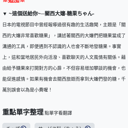
※追加※
▼ ~
這個送給你
~
─關西大嬸
-
糖果ちゃん-
日本的電視節目中曾經報導過很有趣的生活趣聞，主題是「關
西的大嬸非常喜歡糖果」，講述著關西的大嬸們把糖果當成了
溝通的工具，即便遇到不認識的人也會不斷地發糖果。事實
上，這和當地居民外向活潑、喜歡聊天的人文風情有關係。藉
由給予糖果來打開對方的心扉，不但容易增加攀談的機會，也
能促進感情。如果有機會去關西旅遊而拿到大嬸們發的糖，千
萬別誤會以為是小費喔！
重點單字整理
點單字看翻譯