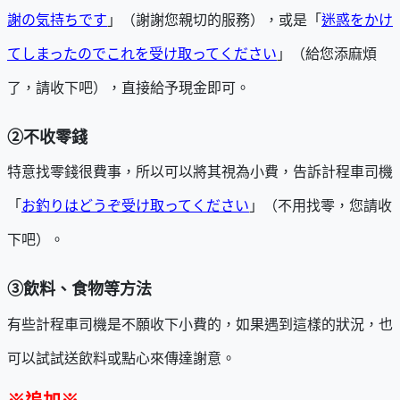
謝の気持ちです
」（謝謝您親切的服務），或是「
迷惑をかけ
てしまったのでこれを受け取ってください
」（給您添麻煩
了，請收下吧），直接給予現金即可。
②
不收零錢
特意找零錢很費事，所以可以將其視為小費，告訴計程車司機
「
お釣りはどうぞ受け取ってください
」（不用找零，您請收
下吧）。
③
飲料、食物等方法
有些計程車司機是不願收下小費的，如果遇到這樣的狀況，也
可以試試送飲料或點心來傳達謝意。