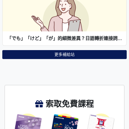
「でも」「けど」「が」的細微差異？日語轉折連接詞用法解析
更多補給站
索取免費課程