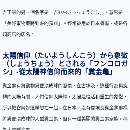
吉丁蟲的另一個名字是「吉兆虫きっちょうむし」，意思是
「美好事物即將到來的預兆」。經常被用於日本餐廳、或是各
類商店的店名。
太陽信仰（たいようしんこう）から象徴
（しょうちょう）とされる「フンコロガ
シ」-從太陽神信仰而來的「糞金龜」
糞金龜有將動物糞便滾成球的習慣，在古埃及，這種行為與旋
轉的太陽有關。人們信仰太陽神，太陽是復活和重生的象徵，
所以把它與好運聯想在一起。在日本，沒有像埃及糞金龜那樣
將糞便滾成球的大型糞金龜，但有一種美麗的糞金龜家族，稱
為大雪隱金龜。