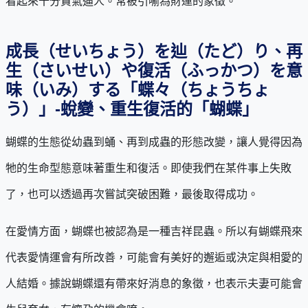
看起來十分貴氣逼人。常被引喻為財運的象徵。
成長（せいちょう）を辿（たど）り、再
生（さいせい）や復活（ふっかつ）を意
味（いみ）する「蝶々（ちょうちょ
う）」-蛻變、重生復活的「蝴蝶」
蝴蝶的生態從幼蟲到蛹、再到成蟲的形態改變，讓人覺得因為
牠的生命型態意味著重生和復活。即使我們在某件事上失敗
了，也可以透過再次嘗試突破困難，最後取得成功。
在愛情方面，蝴蝶也被認為是一種吉祥昆蟲。所以有蝴蝶飛來
代表愛情運會有所改善，可能會有美好的邂逅或決定與相愛的
人結婚。據說蝴蝶還有帶來好消息的象徵，也表示夫妻可能會