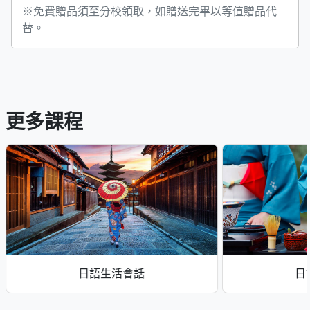
※免費贈品須至分校領取，如贈送完畢以等值贈品代
替。
更多課程
日語生活會話
日