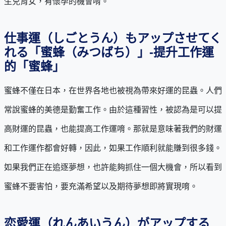
生兒育女，有懷孕的機會唷。
仕事運（しごとうん）もアップさせてく
れる「蜜蜂（みつばち）」-提升工作運
的「蜜蜂」
蜜蜂不僅在日本，在世界各地也被視為帶來好運的昆蟲。人們
常說蜜蜂的美德是勤奮工作。由於這種習性，被認為是可以提
高財運的昆蟲，也能提高工作運唷。那就是意味著我們的財運
和工作運作都會好轉，因此，如果工作順利就能賺到很多錢。
如果我們正在追逐夢想，也許能夠抓住一個大機會，所以看到
蜜蜂不要害怕，要充滿希望以及期待夢想即將實現唷。
恋愛運（れんあいうん）がアップする