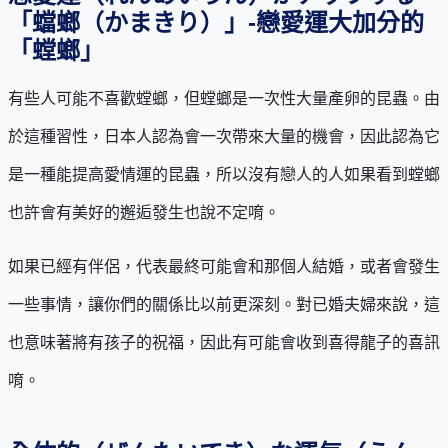
「蟷螂（かまきり）」-戀愛運大加分的
「螳螂」
有些人可能不喜歡螳螂，但螳螂是一次性大量產卵的昆蟲。由
於這種習性，日本人認為會一次帶來大量的機會，因此認為它
是一種能提高愛情運的昆蟲，所以沒有戀人的人如果看到螳螂
也許會有美好的邂逅發生也說不定唷。
如果已經有伴侶，代表最終可能會和那個人結婚，或者會發生
一些事情，讓你們的關係比以前更深刻。對已婚夫婦來說，這
也意味著將有孩子的祝福，因此有可能會收到喜得龍子的喜訊
唷。