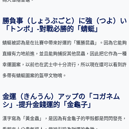
勝負事（しょうぶごと）に強（つよ）い
「トンボ」-對戰必勝的「蜻蜓」
蜻蜓被認為是在比賽中帶來好運的「獲勝昆蟲」。因為它能夠
直線有力地前進，並且能夠捕捉其他昆蟲，因此把它作為一種
幸運圖案，以前也在武士中十分流行，所以現在還可以看到許
多帶有蜻蜓圖案的盔甲文物唷。
金運（きんうん）アップの「コガネム
シ」-提升金錢運的「金龜子」
漢字寫為「黃金蟲」，是因為有金龜子的甲殼都是閃閃發亮，