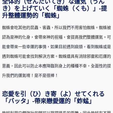
全体的（ぜんたいてき）な運気（うん
き）を上げていく「蜘蛛（くも）」-提
升整體運勢的「蜘蛛」
蜘蛛會吃其他的昆蟲、害蟲，所以我們不用害怕蜘蛛。蜘蛛被
認為是神的化身，會帶來神的祝福，會提高我們整體運氣。可
能會帶來一些幸運的事情，如果目前遇到麻煩，看到蜘蛛或是
遇到蜘蛛可能會找到解決方案。蜘蛛還具有消除邪靈和厄運的
意義，因此可以防止本應降臨到身上的種種不幸，全面性的提
升我們的運氣唷！是不是很棒！
恋愛を引（ひ）き寄（よ）せてくれる
「バッタ」-帶來戀愛運的「蚱蜢」