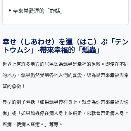
帶來戀愛運的「蚱蜢」
幸せ（しあわせ）を運（はこ）ぶ「テン
トウムシ」-帶來幸福的「瓢蟲」
世界上有許多地方的居民認為瓢蟲是幸福的象徵。即使在不同
的地方，瓢蟲仍然受到各地人們的喜愛，認為是帶來幸福與希
望的象徵！
典型的例子包括「如果瓢蟲停在身上，就會為你帶來幸福與愉
悅」或「如果瓢蟲停在病人身上並飛走，它就會帶走病人身上
疾病，使病人痊癒。」等等。