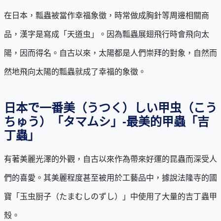
在日本，瓢蟲被當作幸福象徵，時常做成胸針等周邊相關商
品，漢字是寫成「天道虫」。因為瓢蟲展翅飛行時會飛向太
陽，因而得名。自古以來，太陽都是人們崇拜的對象，自然而
然地飛向太陽的瓢蟲就成了幸福的象徵。
日本で一番美（うつく）しい甲虫（こう
ちゅう）「タマムシ」-最美的甲蟲「吉
丁蟲」
有著美麗光澤的外觀，自古以來作為帶來好運的昆蟲而深受人
們的喜愛。其美麗程度甚至被用於工藝品中，據說法隆寺的國
寶「玉虫厨子（たまむしのずし）」中使用了大量的吉丁蟲甲
殼。