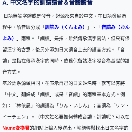
A.
中文名字的訓讀讀音＆音讀讀音
日語無論字體或是發音，起源都來自於中文。在日語發展過
程中，讀音區分成「
訓読み（くんよみ）
」、「
音読み（おん
よみ）
」兩種。「訓讀」是指，雖然傳承漢字寫法，但只有保
留漢字的含意，後另外添加日文讀音上去的讀音方式。「音
讀」是指在傳承漢字的同時，依舊保留該漢字發音為基礎的讀
音方式。
基於語系源頭相同，在表示自己的日文姓名時，就可以有將
「中文」翻譯成「訓讀」或是「音讀」的兩種基本方式。例
如：「林依晨」的訓讀為「りん・いしん」；音讀為「リン・
イーチェン」。（中文姓名要如何轉成音讀、訓讀呢？可以在
Name変換君
的網站上輸入後送出，就能輕鬆找出日文名字的