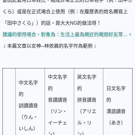
要因此套用日本姓氏，組成非常正式的日本名字（例：田中さ
くら）或是在正式場合上使用（例：在履歷表的姓名欄寫上
「田中さくら」）的話，是大大NG的做法呀！
建議的使用場合、對象為：生活上最為親近的親朋好友等…。
﹝本篇文章以女神─林依晨的名字作為範例﹞
中文名字
英文名字
中文名字
的
的
日文名字
的
音讀讀音
拼音讀音
的
訓讀讀音
（リン・
（アリエ
漢語讀音
（りん・
イーチェ
ル・リ
（あき）
いしん）
ン）
ン）