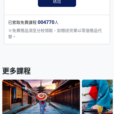
004770
已索取免費課程
人
※免費贈品須至分校領取，如贈送完畢以等值贈品代
替。
更多課程