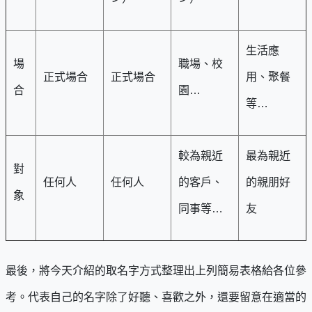
生活應
場
職場、校
正式場合
正式場合
用、聚餐
合
園…
等…
較為親近
最為親近
對
任何人
任何人
的客戶、
的親朋好
象
同事等…
友
最後，將今天介紹的取名字方式整理出上列簡易表格給各位參
考。代表自己的名字除了好聽、喜歡之外，還要留意在適當的