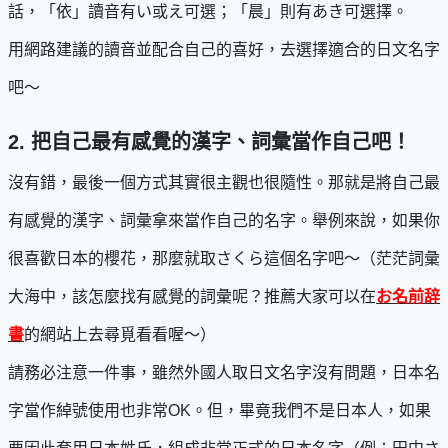
話，「依」讀音有い或え可選；「晨」則有あき可選擇。
用網路建議的讀音並配合自己的喜好，去選擇適合的日文名字
吧～
2.
把自己最有感覺的漢字、詞彙當作自己吧！
沒有錯，最後一個方式其實很主觀也很隨性。那就是將自己最
有感覺的漢字、詞彙拿來當作自己的名字。舉例來說，如果你
很喜歡日本的櫻花，那麼就取さくら這個名字吧～（茫茫詞彙
大海中，該怎麼找有感覺的詞彙呢？推薦大家可以在
お名前辞
書
的網站上去尋覓看看喔～）
請務必注意一件事，雖然外國人取日文名字沒有問題，日本名
字當作綽號使用也非常OK。但，畢竟我們不是日本人，如果