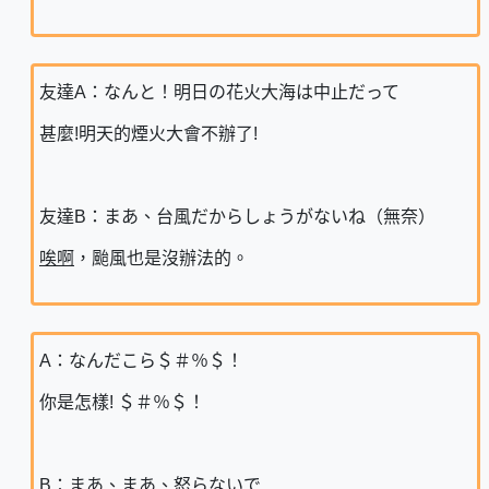
友達A：なんと！明日の花火大海は中止だって
甚麼!明天的煙火大會不辦了!
友達B：まあ、台風だからしょうがないね（無奈）
唉啊
，颱風也是沒辦法的。
A：なんだこら＄＃％＄！
你是怎樣! ＄＃％＄！
B：まあ、まあ、怒らないで