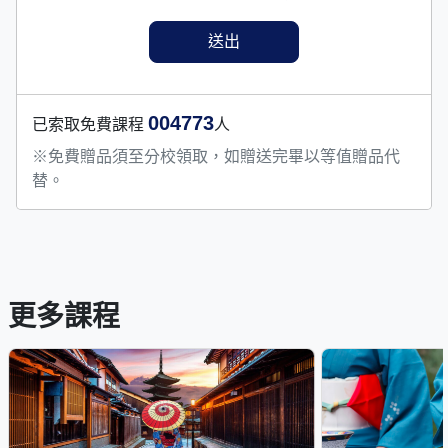
004773
已索取免費課程
人
※免費贈品須至分校領取，如贈送完畢以等值贈品代
替。
更多課程