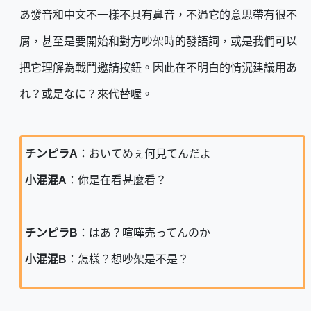
あ發音和中文不一樣不具有鼻音，不過它的意思帶有很不
屑，甚至是要開始和對方吵架時的發語詞，或是我們可以
把它理解為戰鬥邀請按鈕。因此在不明白的情況建議用あ
れ？或是なに？來代替喔。
チンピラA
：おいてめぇ何見てんだよ
小混混A
：你是在看甚麼看？
チンピラB
：はあ？喧嘩売ってんのか
小混混B
：
怎樣？
想吵架是不是？