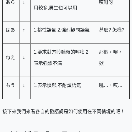
あら
↓
哎呀呀
用較多,男生也可以用
はあ
↑
1.挑性語氣 2.強烈疑問語氣
甚麼? 怎樣?
1.要求對方聆聽時的呼喚 2.
那個，喂，
ねえ
↓
表示強烈不滿
欸
もう
↓
1.表示憤怒,不耐煩語氣
吼…，哎…
接下來我們來看各自的發語詞是如何使用在不同情境的吧！