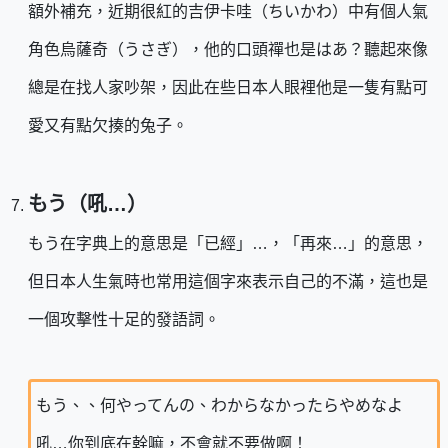
額外補充，近期很紅的吉伊卡哇（ちいかわ）中有個人氣
角色烏薩奇（うさぎ），他的口頭禪也是はあ？聽起來像
總是在找人家吵架，因此在些日本人眼裡他是一隻有點可
愛又有點欠揍的兔子。
もう（吼…）
もう在字典上的意思是「已經」…，「再來…」的意思，
但日本人生氣時也常用這個字來表示自己的不滿，這也是
一個攻擊性十足的發語詞。
もう、、何やってんの、わからなかったらやめなよ
吼
…你到底在幹嘛，不會就不要做啊！