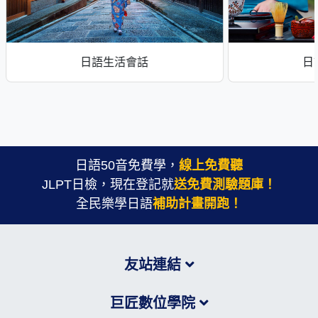
日語生活會話
日
日語50音免費學，
線上免費聽
JLPT日檢，現在登記就
送免費測驗題庫！
全民樂學日語
補助計畫開跑！
友站連結
巨匠數位學院