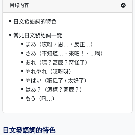
目錄內容
日文發語詞的特色
常見日文發語詞一覽
まあ（哎呀，恩…，反正…）
さあ（不知道…、來吧！、...啊）
あれ（咦？甚麼？奇怪了）
やれやれ（哎呀呀）
やばい（糟糕了 / 太好了）
はあ？（怎樣？甚麼？）
もう（吼…）
日文發語詞的特色