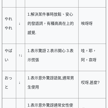
1.解決某件事時放鬆、安心
やれ
↓
的發語詞，有種高高在上的
唉呀呀
やれ
感覺.
やば
1.表示驚訝 2.表示開心 3.表
哇，耶，
↑↓
い
示慌張
阿，哀呀
おっ
1.表示意外驚訝語氣,通常男
↓
哎呀,甚麼?
と
生使用
1.表示意外驚訝通常女性使