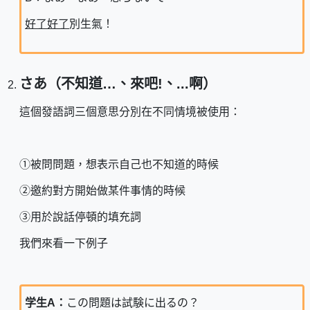
好了好了
別生氣！
さあ（不知道…、來吧!、...啊）
這個發語詞三個意思分別在不同情境被使用：
①被問問題，想表示自己也不知道的時候
②邀約對方開始做某件事情的時候
③用於說話停頓的填充詞
我們來看一下例子
学生A：
この問題は試験に出るの？