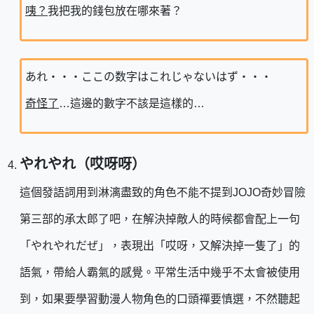
咦？
我把我的錢包放在哪來著？
あれ・・・ここの数字はこれじゃないはず・・・
奇怪了
…這邊的數字不該是這樣的…
やれやれ（哎呀呀）
這個發語詞用到淋漓盡致的角色不能不提到JOJO奇妙冒險
第三部的承太郎了吧，在解決掉敵人的時候都會配上一句
「やれやれだぜ」，表現出「哎呀，又解決掉一隻了」的
語氣，帶給人霸氣的感覺。平常生活中幾乎不太會被使用
到，如果要學習動漫人物角色的口頭禪要慎選，不然聽起