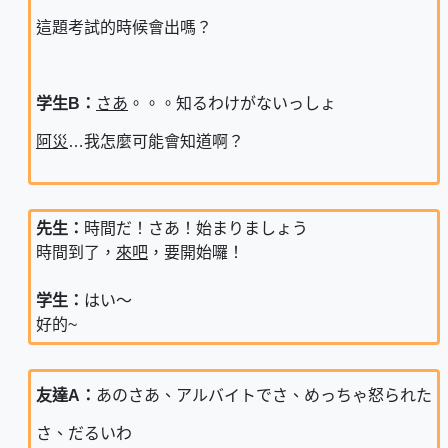
這題考試的時候會出嗎？
学生B：
さあ
。。。知るわけがないっしょ
阿災
…我怎麼可能會知道啊？
先生：
時間だ！さあ！始まりましょう
時間到了，
來吧
，要開始囉！
学生：
はい～
好的~
友達A：
あのさあ、アルバイトでさ、めっちゃ怒られた
さ、だるいわ