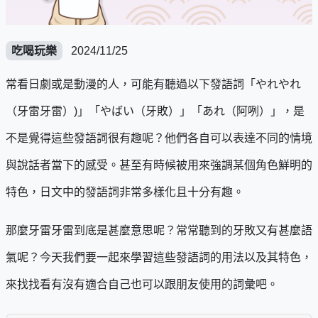
吃喝玩樂
2024/11/25
常看日劇或是動漫的人，可能有聽過以下發語詞「やれやれ
（牙雷牙雷）)」「やばい（牙敗）」「あれ（阿咧）」，是
不是覺得這些發語詞很有趣呢？他們各自可以表達不同的情境
與說話者當下的感受。甚至有時候被用來強調某個角色鮮明的
特色，日文中的發語詞非常多樣化且十分有趣。
那麼牙雷牙雷到底是甚麼意思呢？常常聽到的牙敗又有甚麼語
氣呢？今天我們要一起來學習這些發語詞的用法以及其特色，
來找找看有沒有適合自己也可以跟朋友使用的詞彙吧。