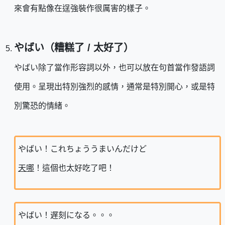
來會有點像在逞強裝作很厲害的樣子。
やばい（糟糕了 / 太好了）
やばい除了當作形容詞以外，也可以放在句首當作發語詞
使用。呈現出特別強烈的感情，通常是特別開心，或是特
別驚恐的情緒。
やばい！これちょううまいんだけど
天哪
！這個也太好吃了吧！
やばい！遅刻になる。。。