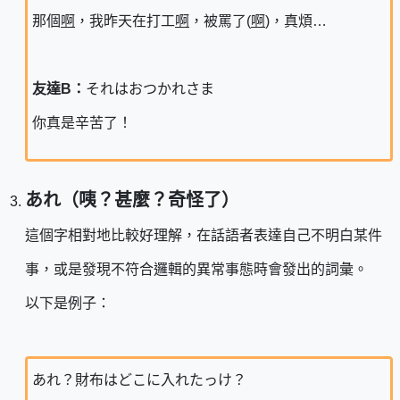
那個
啊
，我昨天在打工
啊
，被罵了(
啊
)，真煩…
友達B：
それはおつかれさま
你真是辛苦了！
あれ（咦？甚麼？奇怪了）
這個字相對地比較好理解，在話語者表達自己不明白某件
事，或是發現不符合邏輯的異常事態時會發出的詞彙。
以下是例子：
あれ？財布はどこに入れたっけ？