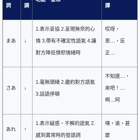
詞
調
譯
1.表示妥協 2.呈現無奈的心
哎呀，
まあ
↓
情 3.帶有不確定性語氣 4.讓
恩…，反
對方降低憤怒情緒時
正…
不知道…，
1.毫無頭緒 2.邀約對方語氣
さあ
↓
來吧！…
3.話語停頓
啊…阿
1.表示疑惑、不解的語氣 2.
咦，诶，甚
あれ
↑
感到異常時的發語詞
麼