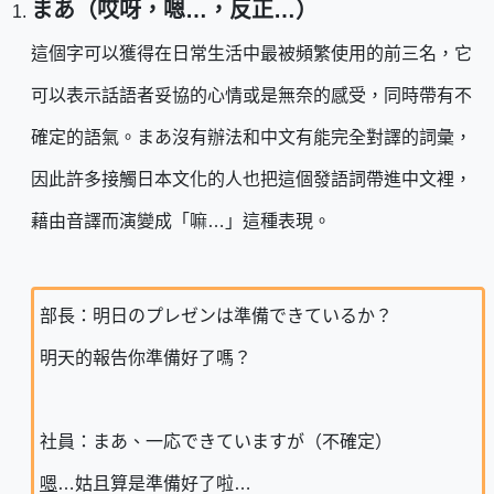
まあ（哎呀，嗯…，反正…）
這個字可以獲得在日常生活中最被頻繁使用的前三名，它
可以表示話語者妥協的心情或是無奈的感受，同時帶有不
確定的語氣。まあ沒有辦法和中文有能完全對譯的詞彙，
因此許多接觸日本文化的人也把這個發語詞帶進中文裡，
藉由音譯而演變成「嘛…」這種表現。
部長：明日のプレゼンは準備できているか？
明天的報告你準備好了嗎？
社員：まあ、一応できていますが（不確定）
嗯
…姑且算是準備好了啦…