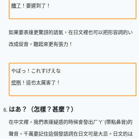
糟了
！要遲到了！
如果要表達更驚訝的語氣，在日文裡也可以把形容詞的い
改成促音，聽起來更有張力！
やばっ！これすげえな
挖咧
！這也太厲害了！
はあ？（怎樣？甚麼？）
在中文裡，我們表達疑惑的時候會發出ㄏㄚˊ(帶點鼻音)的
聲音，千萬要記住這個發語詞在日文可是大忌。日文的は