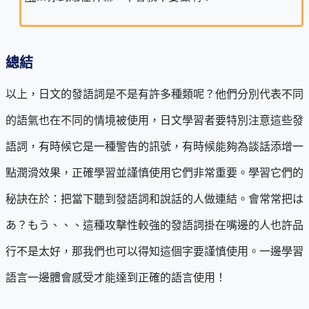
總結
以上，日文的發語詞是不是有許多種類呢？他們分別代表不同
的語氣也在不同的情境被使用，日文學習者要特別注意這些發
語詞，有時候它是一種警告的訊號，有時候能夠為談話添增一
點潤滑效果，正確學習並謹慎使用它們非常重要。學習它們的
秘訣在於：把當下聽到發語詞和說話的人做連結。會常常把は
あ？もう、、、這種攻擊性較強的發語詞掛在嘴邊的人也許品
行不是太好，那我們也可以得知這個字要謹慎使用。一邊學習
語言一邊體會感受才能達到正確的語言使用！