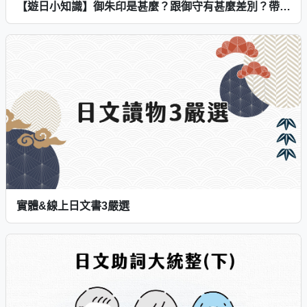
【遊日小知識】御朱印是甚麼？跟御守有甚麼差別？帶你了解御朱印的魅力！
實體&線上日文書3嚴選