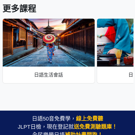
更多課程
日語生活會話
日
日語50音免費學，
線上免費聽
JLPT日檢，現在登記就
送免費測驗題庫！