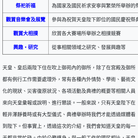
祭祀祈福
為國家及國民祈求安寧與繁榮所舉辦的
觀賞音樂會及展覽
參與為祝賀天皇陛下即位的國民慶祝祭
觀賞
大相撲
欣賞各大賽場所舉辦之相撲競賽
興趣
・研究
從事相關領域之研究、發展興趣等
天皇、皇后兩陛下住在吹上御苑內的御所，除了在宮殿及御所
都有例行工作需要處理外，常有各種內外情勢、學術、藝術文
化的現狀、災害復原狀況、各項活動及典禮的概要等相關人員
來向天皇彙報或說明、進行懇談。一般來說，只有天皇陛下在
輕井澤靜養時或有大型儀式、典禮舉辦時我們才能透過媒體看
到陛下。但事實上，透過這次的介紹，我們會知道天皇的每一
天都非常忙碌。由於公務纏身，與一般工作的國民相比，天皇