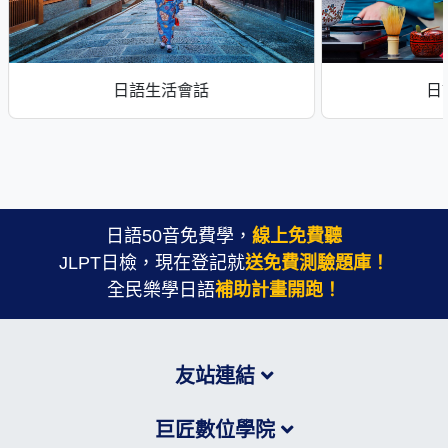
日語生活會話
日
日語50音免費學，
線上免費聽
JLPT日檢，現在登記就
送免費測驗題庫！
全民樂學日語
補助計畫開跑！
友站連結
巨匠數位學院