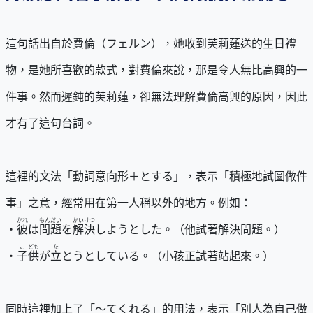
這句話出自於費倫（フェルン），她收到芙莉蓮送的生日禮
物，是她所喜歡的款式，對費倫來說，那是令人無比高興的一
件事。然而遲鈍的芙莉蓮，卻無法理解費倫高興的原因，因此
才有了這句台詞。
這裡的文法「動詞意向形＋とする」，表示「積極地試圖做件
事」之意，經常用在第一人稱以外的地方。例如：
かれ
もんだい
かいけつ
・
彼
は
問題
を
解決
しようとした。（他試著解決問題。）
こ
ども
た
・
子
供
が
立
とうとしている。（小孩正試著站起來。）
同時這裡加上了「〜てくれる」的用法，表示「別人為自己做