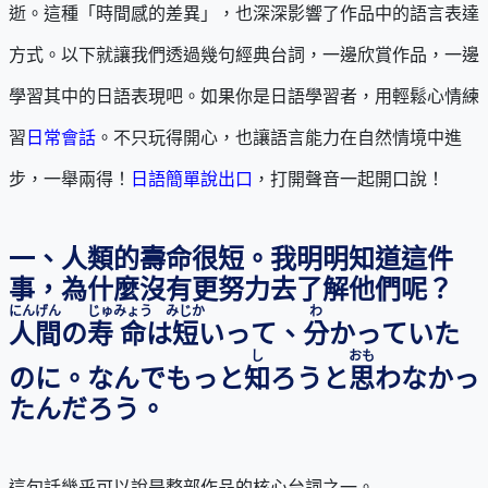
逝。這種「時間感的差異」，也深深影響了作品中的語言表達
方式。以下就讓我們透過幾句經典台詞，一邊欣賞作品，一邊
學習其中的日語表現吧。如果你是日語學習者，用輕鬆心情練
習
日常會話
。不只玩得開心，也讓語言能力在自然情境中進
步，一舉兩得！
日語簡單說出口
，打開聲音一起開口說！
一、人類的壽命很短。我明明知道這件
事，為什麼沒有更努力去了解他們呢？
にんげん
じゅ
みょう
みじか
わ
人間
の
寿
命
は
短
いって、
分
かっていた
し
おも
のに。なんでもっと
知
ろうと
思
わなかっ
たんだろう。
這句話幾乎可以說是整部作品的核心台詞之一。