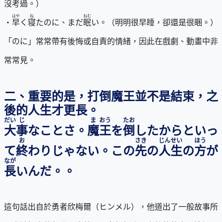
沒考過。）
はや
ね
ねむ
・
早
く
寝
たのに、まだ
眠
い。（明明很早睡，卻還是很睏。）
「のに」常常帶有後悔或自責的情緒，因此在戲劇、動畫中非
常常見。
二、重要的是，打倒魔王並不是結束，之
後的人生才更長。
だい
じ
ま
おう
たお
大
事
なことさ。
魔
王
を
倒
したからといっ
お
さき
じんせい
ほう
て
終
わりじゃない。この
先
の
人生
の
方
が
なが
長
いんだ。。
這句話出自於勇者欣梅爾（ヒンメル），他道出了一般故事所