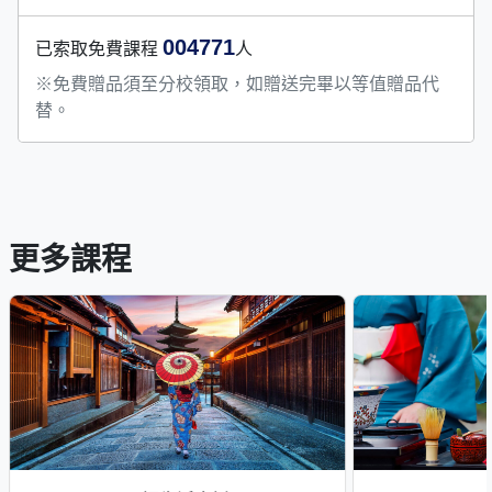
004771
已索取免費課程
人
※免費贈品須至分校領取，如贈送完畢以等值贈品代
替。
更多課程