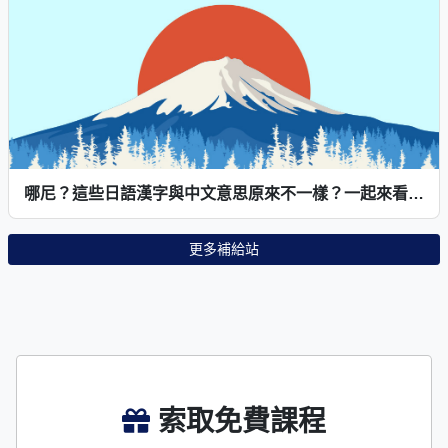
哪尼？這些日語漢字與中文意思原來不一樣？一起來看看這些差異吧～日常相關・食物、身體部位篇
更多補給站
索取免費課程