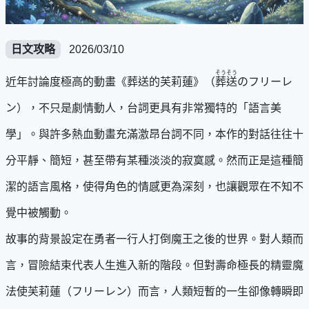
日文攻略
2026/03/10
そうそう
近年討論度極高的動畫《葬送的芙莉蓮》（
葬送
のフリーレ
ン），不只是劇情動人，台詞更具有非常獨特的「語言美
學」。與許多熱血動畫充滿激昂台詞不同，本作的對話往往十
分平靜、簡短，甚至帶有某種淡淡的寂寞感。然而正是這種簡
潔的語言風格，使得角色的情感更為深刻，也讓觀眾在不知不
覺中被觸動。
故事的背景設定在勇者一行人打倒魔王之後的世界。對人類而
言，冒險結束代表人生進入新的階段。但對壽命極長的精靈魔
法使芙莉蓮（フリーレン）而言，人類短暫的一生卻像轉瞬即