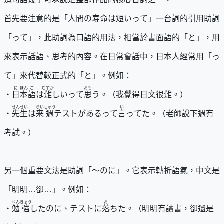
首先要注意的是「人間の寿命は短いって」一台詞的引用助詞
「って」，此助詞為口語的用法，相當於書面語的「と」，用
來表示話語、思考的內容。在日常會話中，日本人經常用「っ
て」來代替較正式的「と」。例如：
に
ほん
ご
むずか
おも
・
日
本
語
は
難
しいって
思
う。（我覺得日文很難。）
せんせい
らい
しゅう
い
・
先生
は
来
週
テストがあるって
言
ってた。（老師說下週有
考試。）
另一個重要文法是助詞「～のに」。它表示轉折語氣，中文是
「明明…卻…」。例如：
べん
きょう
お
・
勉
強
したのに、テストに
落
ちた。（明明有讀書，卻還是