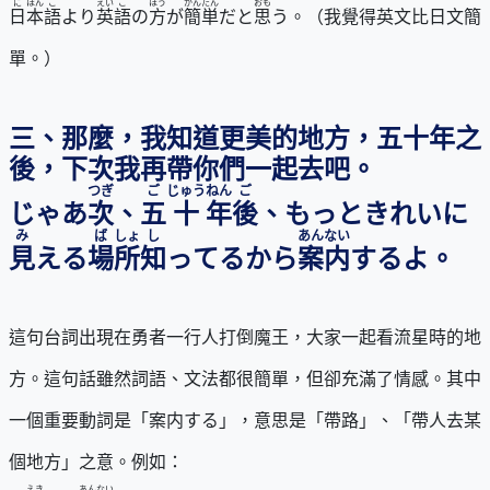
に
ほん
ご
えい
ご
ほう
かんたん
おも
日
本
語
より
英
語
の
方
が
簡単
だと
思
う。（我覺得英文比日文簡
單。）
三、那麼，我知道更美的地方，五十年之
後，下次我再帶你們一起去吧。
つぎ
ご
じゅう
ねん
ご
じゃあ
次
、
五
十
年
後
、もっときれいに
み
ば
しょ
し
あんない
見
える
場
所
知
ってるから
案内
するよ。
這句台詞出現在勇者一行人打倒魔王，大家一起看流星時的地
方。這句話雖然詞語、文法都很簡單，但卻充滿了情感。其中
一個重要動詞是「案内する」，意思是「帶路」、「帶人去某
個地方」之意。例如：
えき
あんない