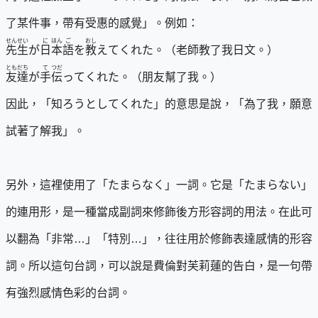
了某件事，帶有受惠的感覺」。例如：
せんせい
に
ほん
ご
おし
先生
が
日
本
語
を
教
えてくれた。（老師教了我日文。）
ともだち
て
つだ
友達
が
手
伝
ってくれた。（朋友幫了我。）
因此，「知ろうとしてくれた」的意思是說，「為了我，願意
試著了解我」。
另外，這裡使用了「たまらなく」一詞。它是「たまらない」
的連用形，是一種當成副詞來修飾後方形容詞的用法。在此可
以翻為「非常…」「特別…」，往往用於修飾表達感情的形容
詞。所以這句台詞，可以說是費倫對芙莉蓮的告白，是一句帶
有強烈感情色彩的台詞。