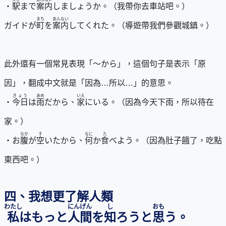
・
駅
まで
案内
しましょうか。（我帶你去車站吧。）
まち
あんない
ガイドが
町
を
案内
してくれた。（導遊帶我們參觀城鎮。）
此外還有一個常見表現「～から」，這個句子是表示「原
因」，翻成中文就是「因為…所以…」的意思。
きょう
あめ
いえ
・
今日
は
雨
だから、
家
にいる。（因為今天下雨，所以待在
家。）
なか
す
なに
た
・お
腹
が
空
いたから、
何
か
食
べよう。（因為肚子餓了，吃點
東西吧。）
四、我想更了解人類
わたし
にんげん
し
おも
私
はもっと
人間
を
知
ろうと
思
う。