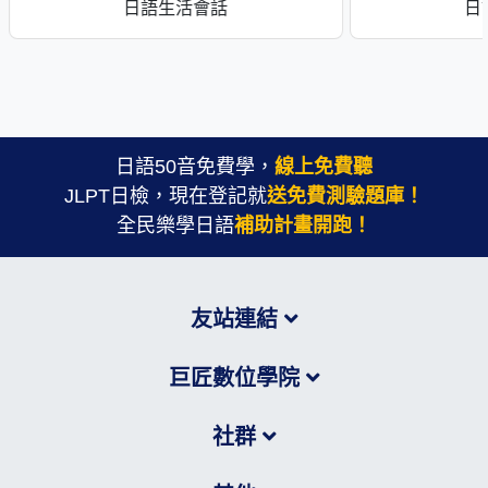
日語生活會話
日
日語50音免費學，
線上免費聽
JLPT日檢，現在登記就
送免費測驗題庫！
全民樂學日語
補助計畫開跑！
友站連結
巨匠數位學院
社群