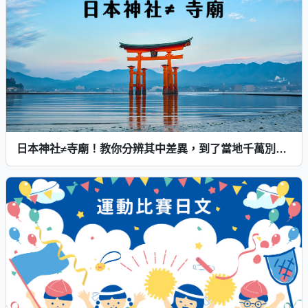
日本神社≠寺廟！教你分辨其中差異，到了當地千萬別拜錯呀～