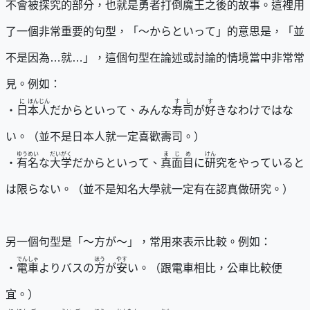
不會被探究的部分，也就是勇者打倒魔王之後的故事。這裡用
了一個非常重要的句型，「～からといって」的意思是，「並
不是因為…就…」，這個句型在論述或討論的情境當中非常常
見。例如：
に
ほん
じん
すし
す
・
日
本
人
だからといって、みんな
寿司
が
好
きなわけではな
い。（並不是日本人就一定喜歡壽司。）
ゆうめい
だいがく
まじめ
けん
・
有名
な
大学
だからといって、
真面目
に
研
究をやっていると
は限らない。（並不是知名大學就一定有在認真做研究。）
另一個句型是「～方が～」，常用來表示比較。例如：
でんしゃ
ほう
やす
・
電車
よりバスの
方
が
安
い。（跟電車相比，公車比較便
宜。）