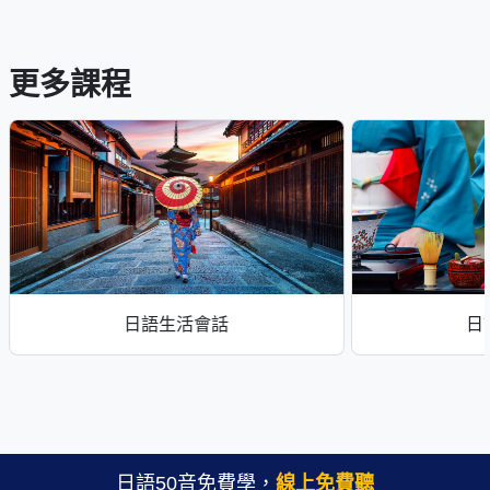
更多課程
日語生活會話
日
日語50音免費學，
線上免費聽