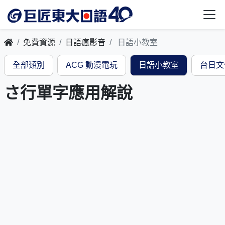
免費資源
日語瘋影音
日語小教室
全部類別
ACG 動漫電玩
日語小教室
台日文
さ行單字應用解說