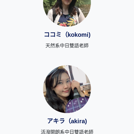
ココミ（kokomi)
天然系中日雙語老師
アキラ（akira)
活潑開朗系中日雙語老師