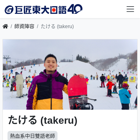
師資陣容
たける (takeru)
たける (takeru)
熱血系中日雙語老師