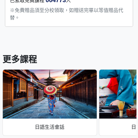
004773
已索取免費課程
人
※免費贈品須至分校領取，如贈送完畢以等值贈品代
替。
更多課程
日語生活會話
日