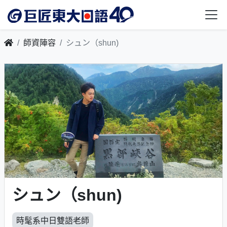
師資陣容
シュン（shun)
シュン（shun)
時髦系中日雙語老師