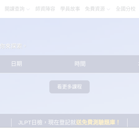
開課查詢
師資陣容
學員故事
免費資源
全國分校
你來探索。
日期
時間
看更多課程
JLPT日檢，現在登記就
送免費測驗題庫！