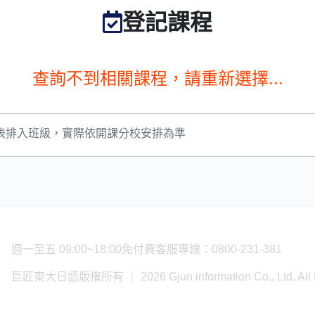
數位學院
社群
腦數位學院
OneのJapan粉絲團
語數位學院
OneのJapan YouTube
語數位學院
週一至五 09:00~18:00
免付費客服專線：0800-231-381
巨匠東大日語版權所有 ｜
2026 Gjun information Co., Ltd. Al